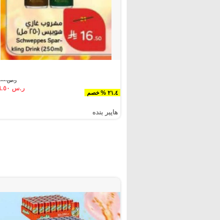
ر.س ٢١.٠٠
ر.س ١٦.٥٠
٢١.٤ % خصم
هايبر بنده