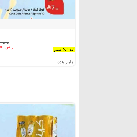
ر.س ٩.٠٠
ر.س ٧.٥٠
١٦.٧ % خصم
هايبر بنده