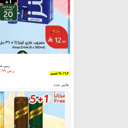
ر.س ١٥.٥٠
ر.س ١٢.٩٩
١٦.٢ % خصم
هايبر بنده