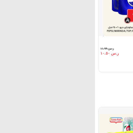
ر.س ١١.٩٩
ر.س ١٠.٥٠