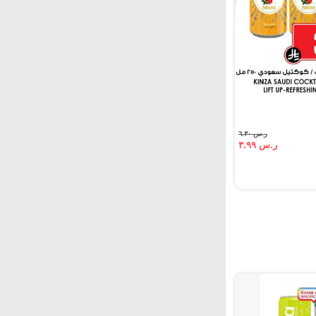
ر.س ٦.٣٠
ر.س ٣.٩٩