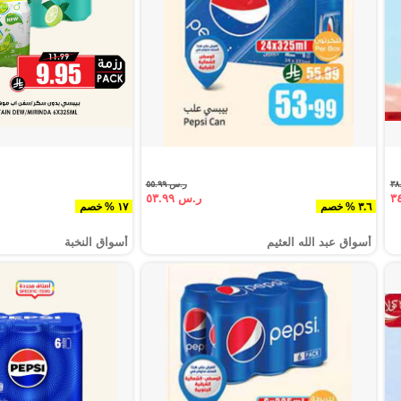
ر.س ٥٥.٩٩
ر.س ٥٣.٩٩
٣.٦ % خصم
١٧ % خصم
أسواق عبد الله العثيم
أسواق النخبة