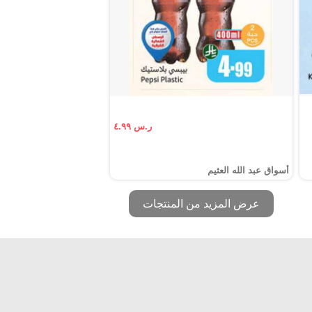
ر.س ٤.٩٩
أسواق عبد الله العثيم
عرض المزيد من المنتجات