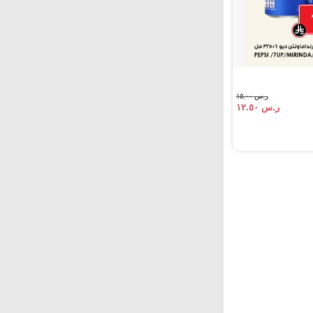
ر.س ١٥.٠٠
ر.س ١٢.٥٠