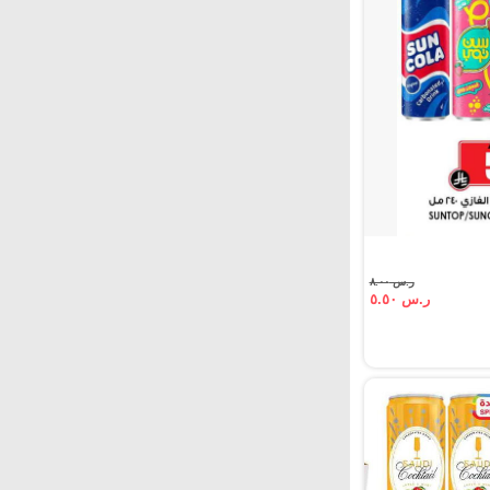
ر.س ٨.٠٠
ر.س ٥.٥٠