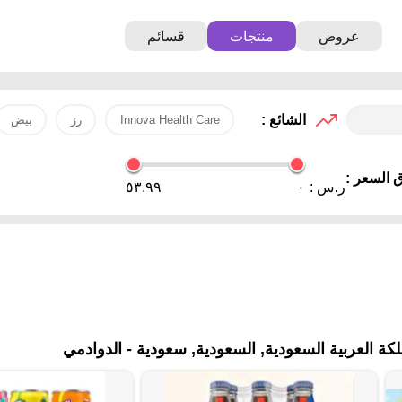
عروض
منتجات
قسائم
الشائع :
Innova Health Care
رز
بيض
 السعر :
ر.س :
٠
٥٣.٩٩
 العربية السعودية, السعودية, سعودية - الدوادمي