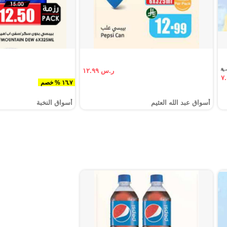
ر.س ١٢.٩٩
١٦.٧ % خصم
أسواق عبد الله العثيم
أسواق النخبة