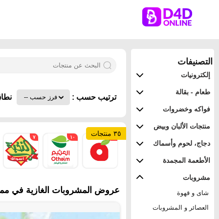
التصنيفات
إلكترونيات
طعام - بقالة
ترتيب حسب :
نطاق
فواكه وخضروات
منتجات الألبان وبيض
٣٥ منتجات
٧
١٠
١٨
دجاج، لحوم وأسماك
الأطعمة المجمدة
مشروبات
عروض المشروبات الغازية في مملكة
شاى و قهوة
العصائر و المشروبات