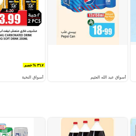
٣٦.٧ % خصم
أسواق عبد الله العثيم
أسواق النخبة