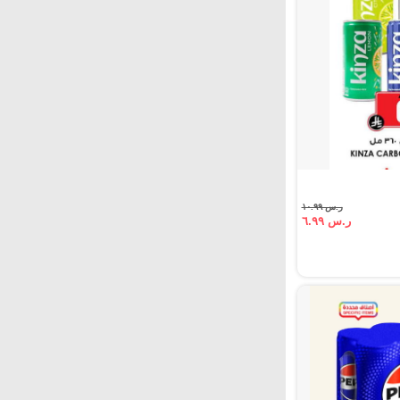
ر.س ١٠.٩٩
ر.س ٦.٩٩