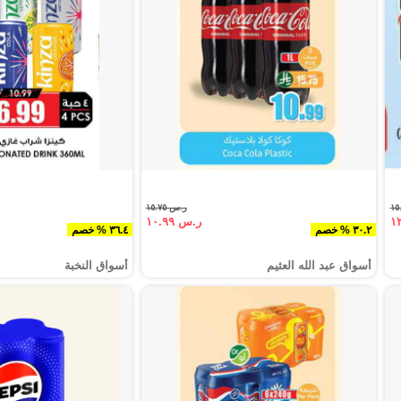
ر.س ١٥.٧٥
ر.س ١٠.٩٩
٣٠.٢ % خصم
٣٦.٤ % خصم
أسواق عبد الله العثيم
أسواق النخبة