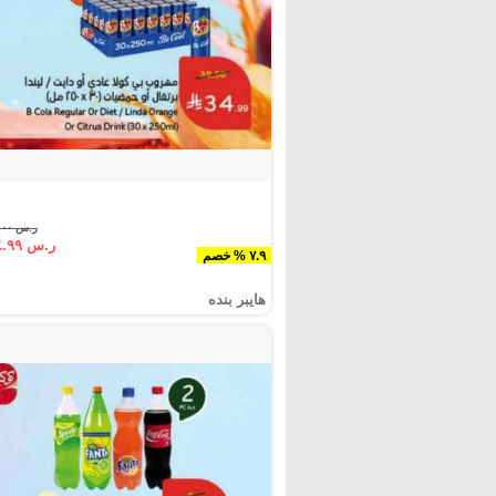
ر.س ٣٨.٠٠
ر.س ٣٤.٩٩
٧.٩ % خصم
هايبر بنده