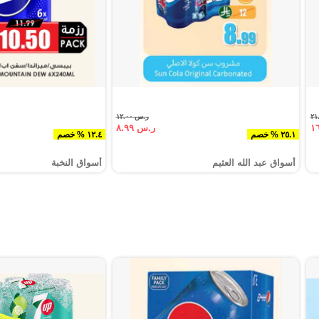
ر.س ١٢.٠٠
ر.س ٨.٩٩
٢٥.١ % خصم
١٢.٤ % خصم
أسواق عبد الله العثيم
أسواق النخبة