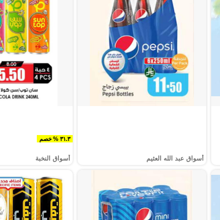
٣١.٣ % خصم
أسواق عبد الله العثيم
أسواق النخبة