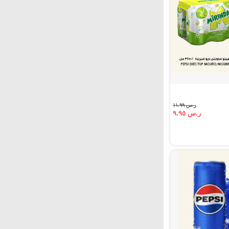
ر.س ١١.٩٩
ر.س ٩.٩٥