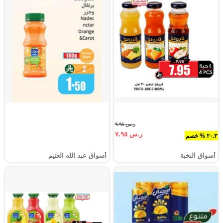
ر.س ٩.٩٨
ر.س ٧.٩٥
٢٠.٣ % خصم
أسواق النخبة
أسواق عبد الله العثيم