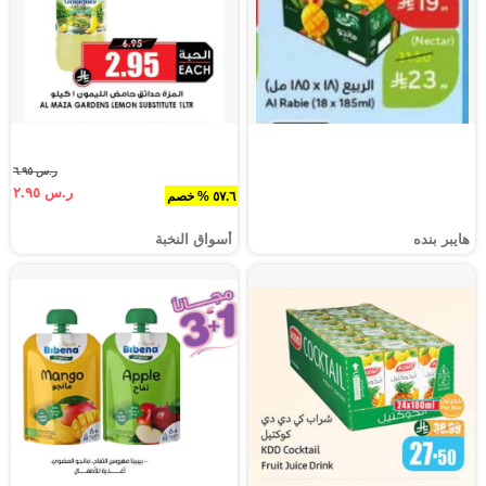
ر.س ٦.٩٥
ر.س ٢.٩٥
٥٧.٦ % خصم
هايبر بنده
أسواق النخبة