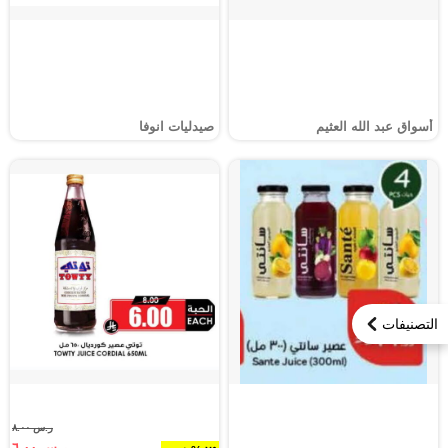
أسواق عبد الله العثيم
صيدليات انوفا
التصنيفات
ر.س ٨.٠٠
ر.س ٦.٠٠