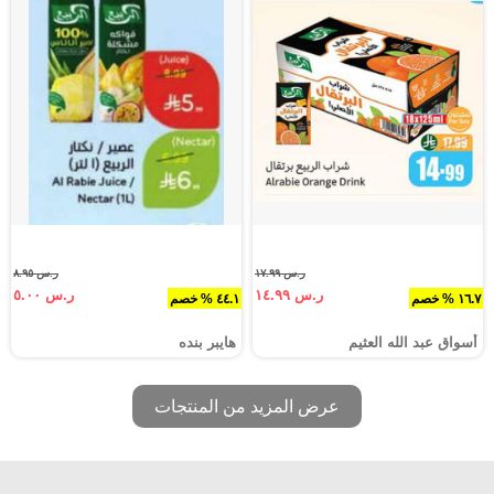
ر.س ١٧.٩٩
ر.س ٨.٩٥
ر.س ١٤.٩٩
ر.س ٥.٠٠
١٦.٧ % خصم
٤٤.١ % خصم
أسواق عبد الله العثيم
هايبر بنده
عرض المزيد من المنتجات