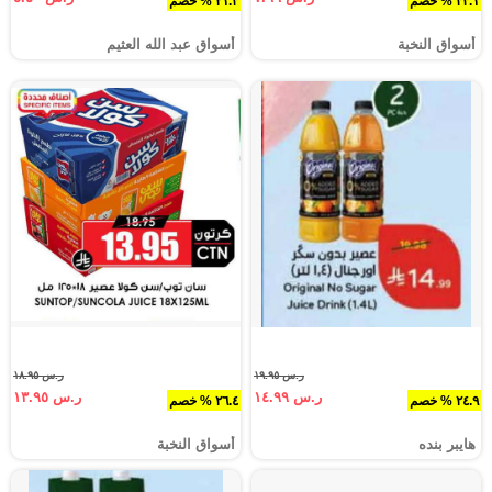
٣٣.١ % خصم
٢١.٣ % خصم
أسواق النخبة
أسواق عبد الله العثيم
ر.س ١٩.٩٥
ر.س ١٨.٩٥
ر.س ١٤.٩٩
ر.س ١٣.٩٥
٢٤.٩ % خصم
٢٦.٤ % خصم
هايبر بنده
أسواق النخبة