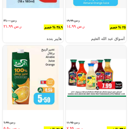
ر.س ١٩.٩٩
ر.س ٣٦.٠٠
ر.س ١٤.٩٩
ر.س ٢١.٩٩
٢٥ % خصم
٣٨.٩ % خصم
أسواق عبد الله العثيم
هايبر بنده
ر.س ١١.٩٥
ر.س ٦.٩٩
ر.س ٧.٩٩
ر.س ٥.٥٠