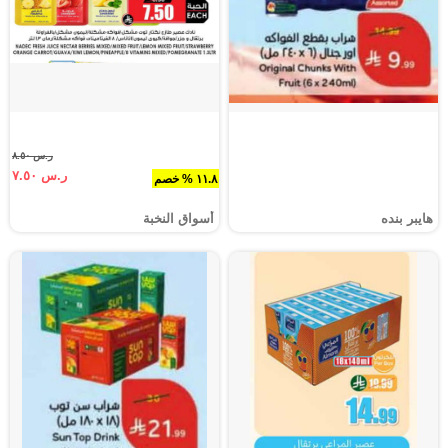
ر.س ٨.٥٠
ر.س ٧.٥٠
١١.٨ % خصم
هايبر بنده
أسواق النخبة