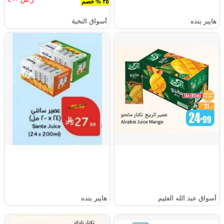
٢٥ % خصم
هايبر بنده
أسواق النخبة
أسواق عبد الله العثيم
هايبر بنده