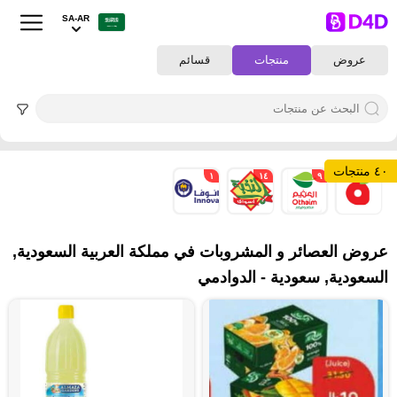
SA-AR
عروض
منتجات
قسائم
٤٠ منتجات
١
١٤
٩
١٦
عروض العصائر و المشروبات في مملكة العربية السعودية,
السعودية, سعودية - الدوادمي