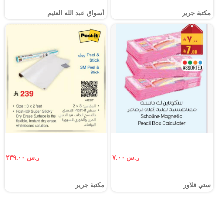
مكتبة جرير
أسواق عبد الله العثيم
ر.س ٧.٠٠
ر.س ٢٣٩.٠٠
ستي فلاور
مكتبة جرير