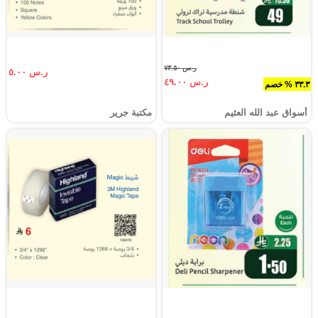
ر.س ٧٣.٥٠
ر.س ٥.٠٠
ر.س ٤٩.٠٠
٣٣.٣ % خصم
أسواق عبد الله العثيم
مكتبة جرير