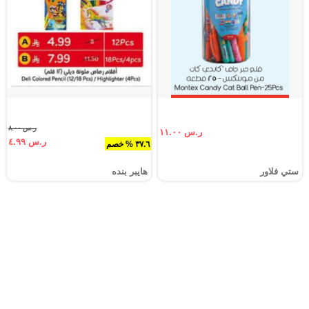
ر.س ٨.٠٠
ر.س ١١.٠٠
ر.س ٤.٩٩
٣٧.٦ % خصم
ستي فلاور
هايبر بنده