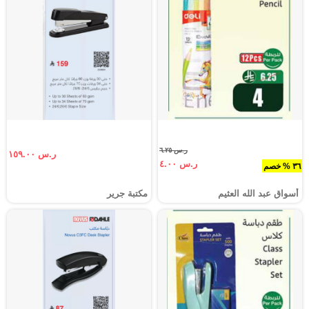
ر.س ٦.٢٥
ر.س ١٥٩.٠٠
ر.س ٤.٠٠
٣٦ % خصم
أسواق عبد الله العثيم
مكتبة جرير