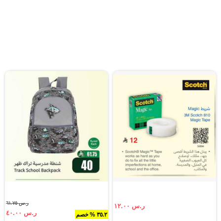
ر.س ٦١.٧٥
ر.س ١٢.٠٠
ر.س ٤٠.٠٠
٣٥.٢ % خصم