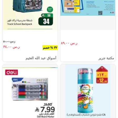
ر.س ٥٠.٠٠
ر.س ٨٩.٠٠
ر.س ٣٤.٠٠
٣٢ % خصم
مكتبة جرير
أسواق عبد الله العثيم