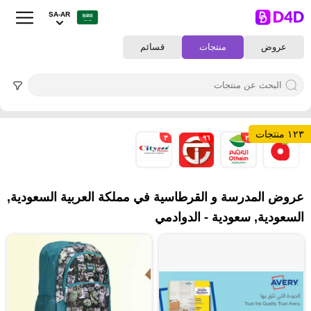
SA-AR
عروض
منتجات
قسائم
١٢٣ منتجات
٣
٩٦
٢٢
٢
عروض المدرسة و القرطاسية في مملكة العربية السعودية,
السعودية, سعودية - الدوادمي