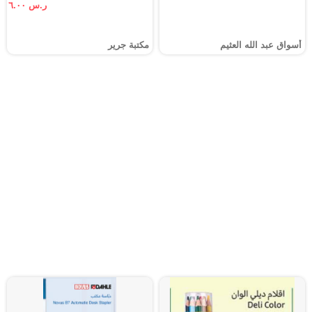
ر.س ٦.٠٠
أسواق عبد الله العثيم
مكتبة جرير