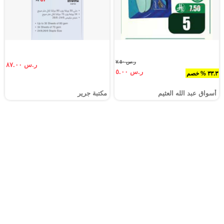
ر.س ٧.٥٠
ر.س ٨٧.٠٠
ر.س ٥.٠٠
٣٣.٣ % خصم
أسواق عبد الله العثيم
مكتبة جرير