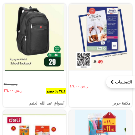
التصنيفات
ر.س ٤٤.٠٠
ر.س ٤٩.٠٠
ر.س ٢٩.٠٠
٣٤.١ % خصم
مكتبة جرير
أسواق عبد الله العثيم