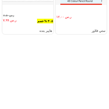
ر.س ١١.٥٠
ر.س ١٢.٠٠
ر.س ٧.٩٩
٣٠.٥ % خصم
ستي فلاور
هايبر بنده