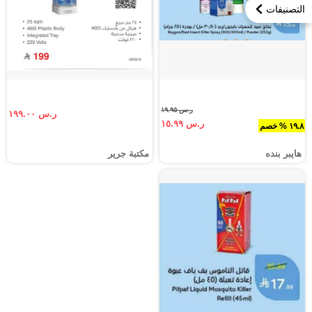
التصنيفات
ر.س ١٩.٩٥
ر.س ١٩٩.٠٠
ر.س ١٥.٩٩
١٩.٨ % خصم
هايبر بنده
مكتبة جرير