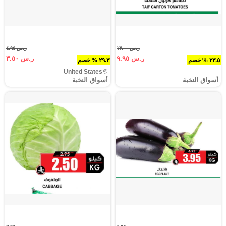
ر.س ١٣.٠٠
ر.س ٤.٩٥
ر.س ٩.٩٥
ر.س ٣.٥٠
٢٣.٥ % خصم
٢٩.٣ % خصم
United States
أسواق النخبة
أسواق النخبة