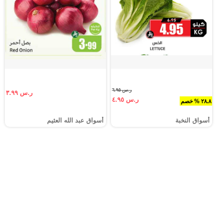
ر.س ٦.٩٥
ر.س ٣.٩٩
ر.س ٤.٩٥
٢٨.٨ % خصم
أسواق النخبة
أسواق عبد الله العثيم