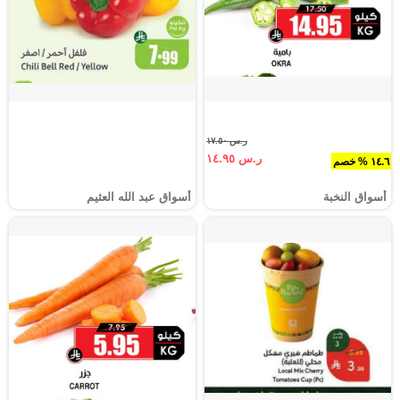
ر.س ١٧.٥٠
ر.س ١٤.٩٥
١٤.٦ % خصم
أسواق النخبة
أسواق عبد الله العثيم