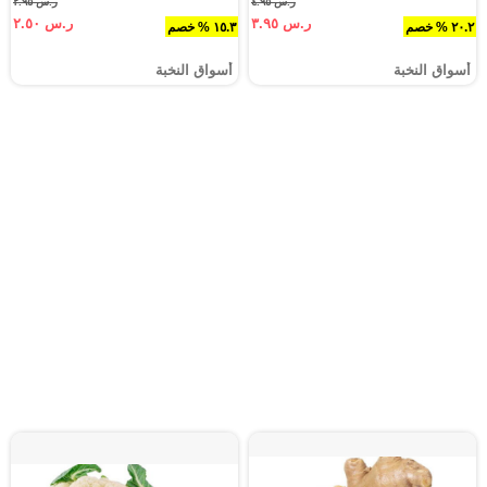
ر.س ٤.٩٥
ر.س ٢.٩٥
ر.س ٣.٩٥
ر.س ٢.٥٠
٢٠.٢ % خصم
١٥.٣ % خصم
أسواق النخبة
أسواق النخبة