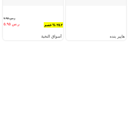
ر.س ٧.٩٥
ر.س ٥.٩٥
٢٥.٢ % خصم
هايبر بنده
أسواق النخبة