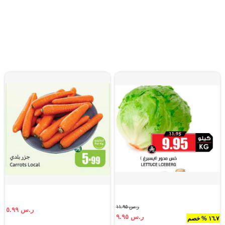
ر.س ١١.٩٥
ر.س ٥.٩٩
ر.س ٩.٩٥
١٦.٧ % خصم