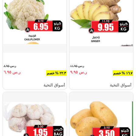
ر.س ١١.٩٥
ر.س ٨.٩٥
ر.س ٩.٩٥
ر.س ٦.٩٥
١٦.٧ % خصم
٢٢.٣ % خصم
أسواق النخبة
أسواق النخبة