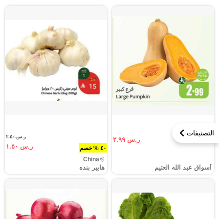
التصنيفات
ر.س ٢.٥٠
ر.س ٢.٩٩
ر.س ١.٥٠
٤٠ % خصم
China
أسواق عبد الله العثيم
هايبر بنده