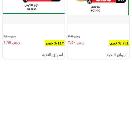
ر.س ٣.٩٥
ر.س ٣.٥٠
ر.س ٣.٥٠
ر.س ١.٩٥
١١.٤ % خصم
٤٤.٣ % خصم
أسواق النخبة
أسواق النخبة