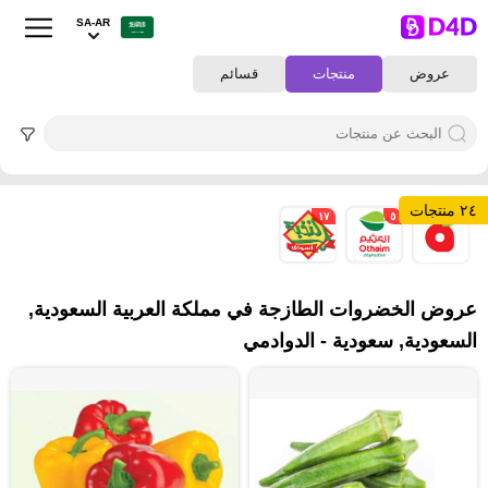
SA-AR
عروض
منتجات
قسائم
٢٤ منتجات
١٧
٥
٢
عروض الخضروات الطازجة في مملكة العربية السعودية,
السعودية, سعودية - الدوادمي