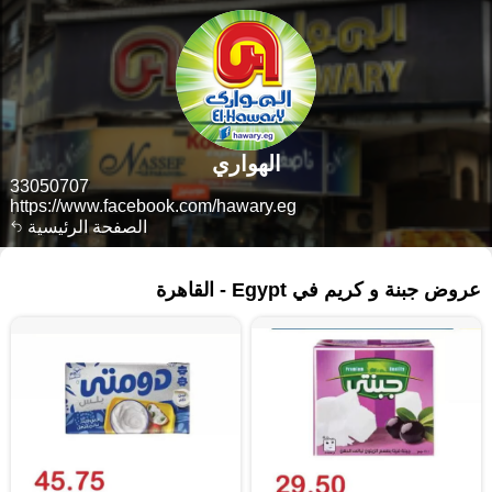
الهواري
33050707
https://www.facebook.com/hawary.eg
الصفحة الرئيسية
٦٣٩ منتجات
عروض جبنة و كريم في Egypt - القاهرة