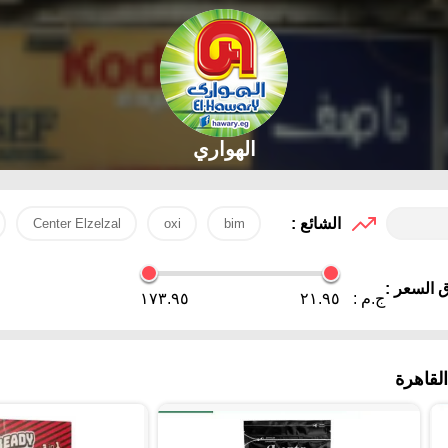
الهواري
الشائع :
Center Elzelzal
oxi
bim
 السعر :
ج.م :
٢١.٩٥
١٧٣.٩٥