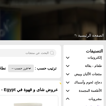
الصفحة الرئيسية
التصنيفات
إلكترونيات
طعام - بقالة
ترتيب حسب :
نطاق
منتجات الألبان وبيض
دجاج، لحوم وأسماك
٢٦٤ منتجات
عروض شاى و قهوة في Egypt - القاهرة
الأطعمة المجمدة
مشروبات