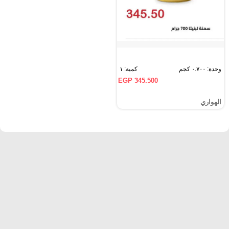
وحدة: ٠.٧٠٠ كجم
كمية: ١
EGP 345.500
الهواري