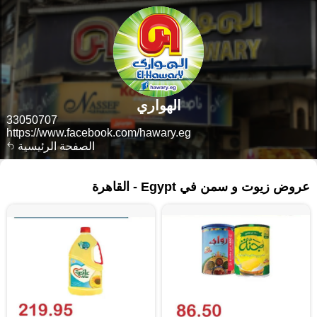
الهواري
33050707
https://www.facebook.com/hawary.eg
الصفحة الرئيسية
١٧٧ منتجات
عروض زيوت و سمن في Egypt - القاهرة