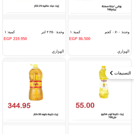
وحدة: ٠.٧٠٠ كجم
كمية: ١
وحدة: ٢.٢٥٠ لتر
كمية: ١
EGP 219.950
EGP 86.500
الهواري
الهواري
التصنيفات