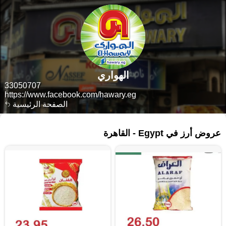
الهواري
33050707
https://www.facebook.com/hawary.eg
الصفحة الرئيسية
١٣٩ منتجات
عروض أرز في Egypt - القاهرة