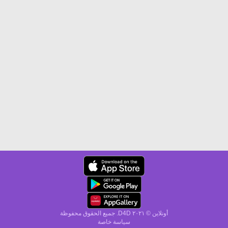
أونلاين © ۲۰٢١ D4D. جميع الحقوق محفوظة
سياسة خاصة