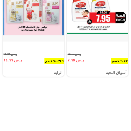
ر.س ١٥.٠٠
ر.س ٢٩.٧٥
ر.س ٧.٩٥
ر.س ١٤.٩٩
٤٧ % خصم
٤٩.٦ % خصم
أسواق النخبة
الراية