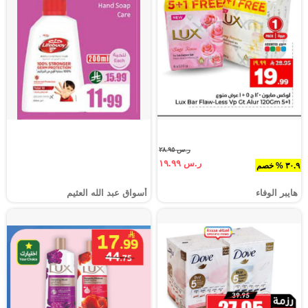
ر.س ٢٨.٩٥
ر.س ١٩.٩٩
٣٠.٩ % خصم
هايبر الوفاء
أسواق عبد الله العثيم