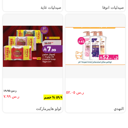
صيدليات انوفا
صيدليات غاية
ر.س ١٩.٩٥
ر.س ٥٢.٠٥
ر.س ٧.٩٩
٥٩.٩ % خصم
النهدي
لولو هايبرماركت