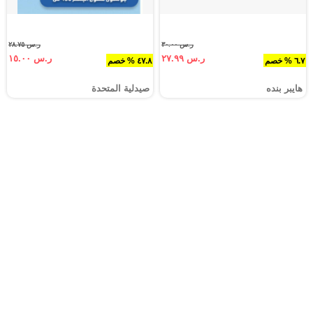
ر.س ٣٠.٠٠
ر.س ٢٨.٧٥
ر.س ٢٧.٩٩
ر.س ١٥.٠٠
٦.٧ % خصم
٤٧.٨ % خصم
هايبر بنده
صيدلية المتحدة