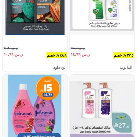
ر.س ٢٤.٠٠
ر.س ٢١.٥٠
ر.س ١٤.٩٩
ر.س ١٠.٩٩
٣٧.٥ % خصم
٤٨.٩ % خصم
الدانوب
بن داود