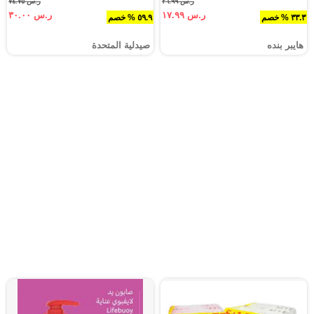
ر.س ٢٦.٩٩
ر.س ٧٤.٧٥
ر.س ١٧.٩٩
ر.س ٣٠.٠٠
٣٣.٣ % خصم
٥٩.٩ % خصم
هايبر بنده
صيدلية المتحدة