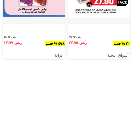
ر.س ٣٩.٩٥
ر.س ٤٤.٧٥
ر.س ٢٧.٩٥
ر.س ١٧.٩٩
٣٠ % خصم
٥٩.٨ % خصم
أسواق النخبة
الراية