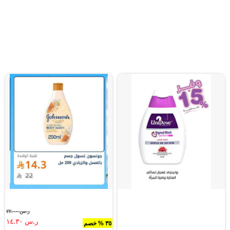
ر.س ٢٢.٠٠
ر.س ١٤.٣٠
٣٥ % خصم