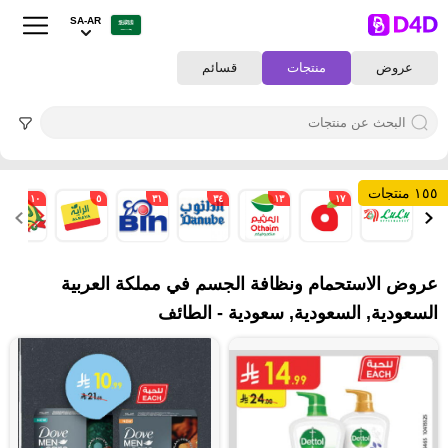
SA-AR
عروض
منتجات
قسائم
١٥٥ منتجات
١٠
٥
٣١
٣٤
١٣
١٧
١
عروض الاستحمام ونظافة الجسم في مملكة العربية
السعودية, السعودية, سعودية - الطائف