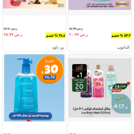
ر.س ٤٤.٩٩
ر.س ٤٢.٥٠
ر.س ٢٠.٩٩
ر.س ٢٥.٩٩
٥٣.٣ % خصم
٣٨.٨ % خصم
الدانوب
بن داود