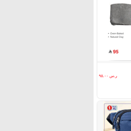
ر.س ٩٥.٠٠