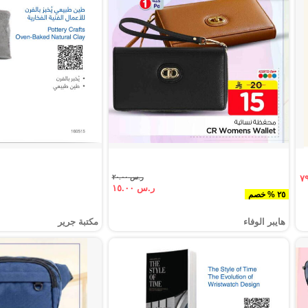
ر.س ٢٠.٠٠
ر.س ١٥.٠٠
٢٥ % خصم
هايبر الوفاء
مكتبة جرير