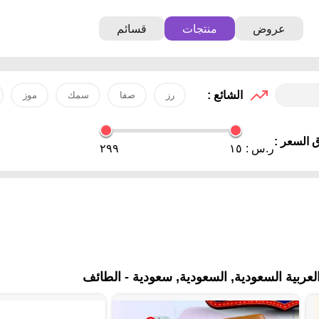
عروض
منتجات
قسائم
الشائع :
رز
صفا
سمك
موز
 السعر :
ر.س :
١٥
٢٩٩
بية السعودية, السعودية, سعودية - الطائف