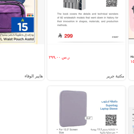
ر.س ٢٩٩.٠٠
مكتبة جرير
هايبر الوفاء