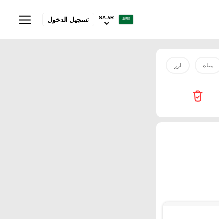
SA-AR
تسجيل الدخول
مياه
ارز
صدور دجاج
بيض
Innova Health Care