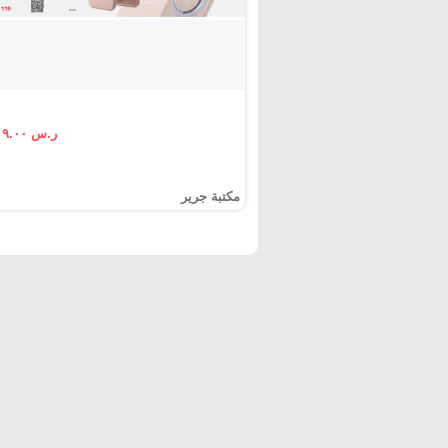
ر.س ١١٩.٠٠
مكتبة جرير