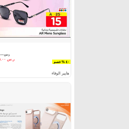
ر.س ٢٥.٠٠
ر.س ١٥.٠٠
٤٠ % خصم
هايبر الوفاء