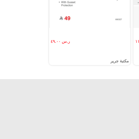
ر.س ٤٩.٠٠
مكتبة جرير