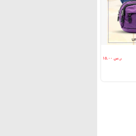
ر.س ١٥.٠٠