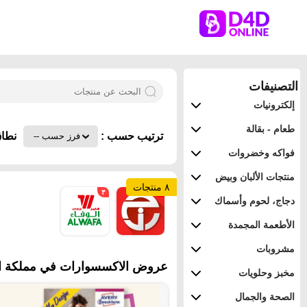
التصنيفات
إلكترونيات
طعام - بقالة
ترتيب حسب :
نطاق
فواكه وخضروات
منتجات الألبان وبيض
٨ منتجات
٣
٥
دجاج، لحوم وأسماك
الأطعمة المجمدة
مشروبات
عروض الاكسسوارات في مملكة العر
مخبز وحلويات
الصحة والجمال