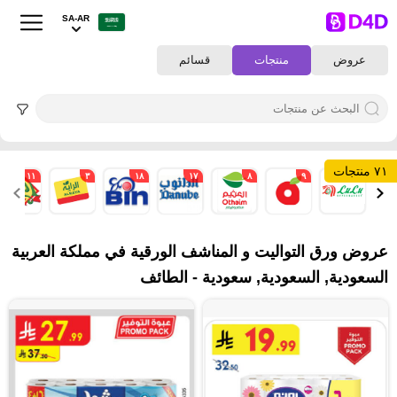
SA-AR
عروض
منتجات
قسائم
٧١ منتجات
١١
٣
١٨
١٧
٨
٩
١
عروض ورق التواليت و المناشف الورقية في مملكة العربية
السعودية, السعودية, سعودية - الطائف