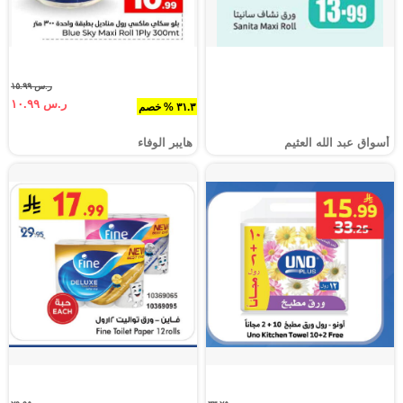
ر.س ١٥.٩٩
ر.س ١٠.٩٩
٣١.٣ % خصم
أسواق عبد الله العثيم
هايبر الوفاء