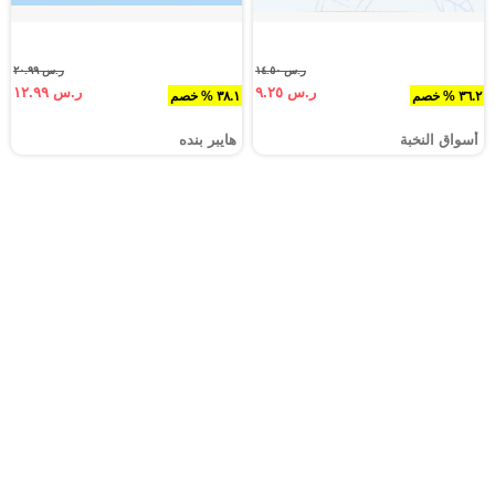
ر.س ١٤.٥٠
ر.س ٢٠.٩٩
ر.س ٩.٢٥
ر.س ١٢.٩٩
٣٦.٢ % خصم
٣٨.١ % خصم
أسواق النخبة
هايبر بنده