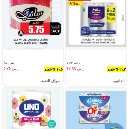
ر.س ١٦.٥٠
ر.س ٦.٥٠
ر.س ١٢.٩٩
ر.س ٥.٧٥
٢١.٣ % خصم
١١.٥ % خصم
الدانوب
أسواق النخبة