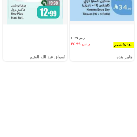
ر.س ٤٠.٩٩
ر.س ٣٤.٩٩
١٤.٦ % خصم
هايبر بنده
أسواق عبد الله العثيم