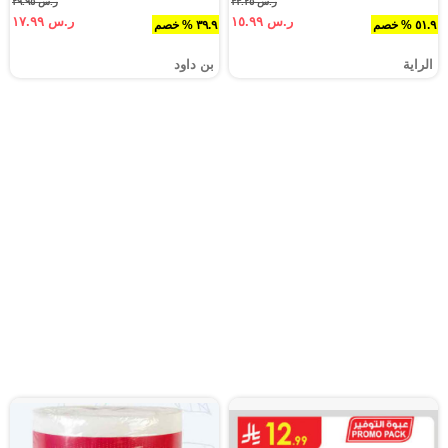
ر.س ٣٣.٢٥
ر.س ٢٩.٩٥
ر.س ١٥.٩٩
ر.س ١٧.٩٩
٥١.٩ % خصم
٣٩.٩ % خصم
الراية
بن داود