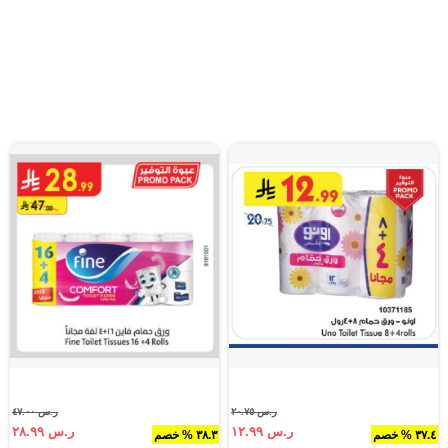
ر.س ٢٠.٧٥
ر.س ٤٧.٠٠
ر.س ١٢.٩٩
ر.س ٢٨.٩٩
٣٧.٤ % خصم
٣٨.٣ % خصم