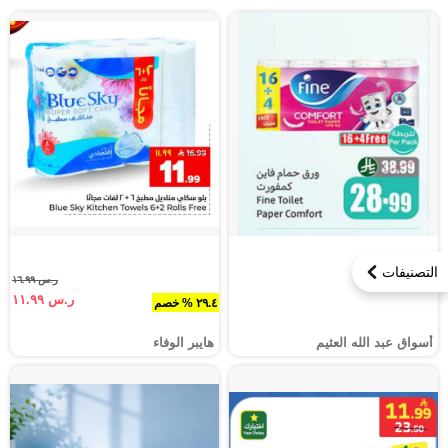
التصنيفات
ر.س ١٦.٩٩
ر.س ١١.٩٩
٢٩.٤ % خصم
أسواق عبد الله العثيم
هايبر الوفاء