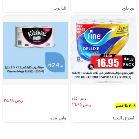
بن داود
الدانوب
ر.س ٢٤.٥٠
ر.س ٢٤.٩٩
ر.س ١٦.٩٥
٣٠.٨ % خصم
أسواق النخبة
هايبر بنده