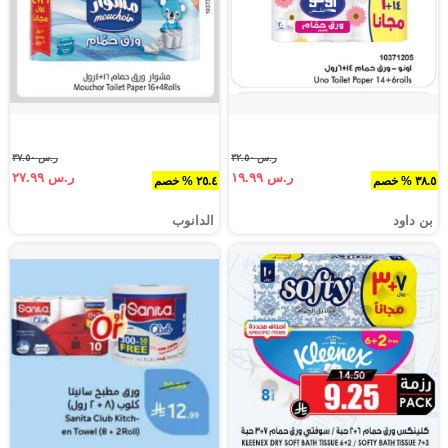
ر.س ٣٢.٥٠
ر.س ٣٧.٥٠
ر.س ١٩.٩٩
ر.س ٢٧.٩٩
٣٨.٥ % خصم
٢٥.٤ % خصم
بن داود
الدانوب