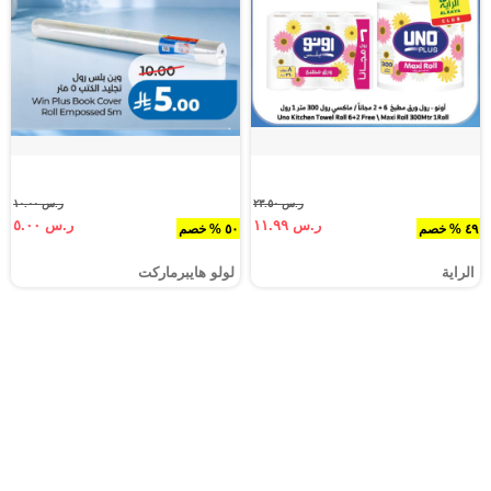
ر.س ٢٣.٥٠
ر.س ١٠.٠٠
ر.س ١١.٩٩
ر.س ٥.٠٠
٤٩ % خصم
٥٠ % خصم
الراية
لولو هايبرماركت