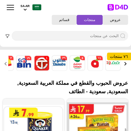
SA-AR
عروض
منتجات
قسائم
٧٦ منتجات
٢
١٩
١
٢٦
٥
١١
١
عروض الحبوب والقطع في مملكة العربية السعودية,
السعودية, سعودية - الطائف