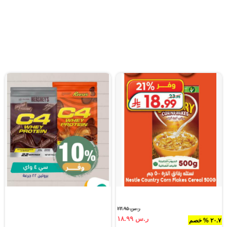
ر.س ٢٣.٩٥
ر.س ١٨.٩٩
٢٠.٧ % خصم