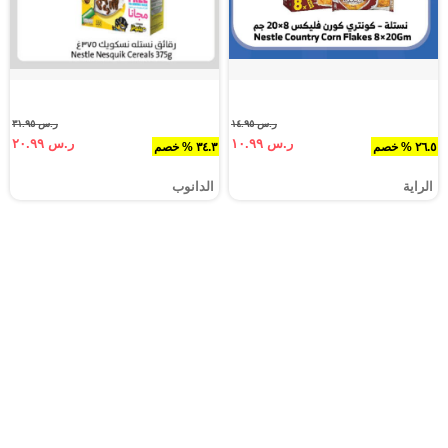
ر.س ١٤.٩٥
ر.س ٣١.٩٥
ر.س ١٠.٩٩
ر.س ٢٠.٩٩
٢٦.٥ % خصم
٣٤.٣ % خصم
الراية
الدانوب