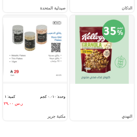
الدكان
صيدلية المتحدة
وحدة: ٠.٠١٠ كجم
كمية: ١
ر.س ٢٩.٠٠
النهدي
مكتبة جرير