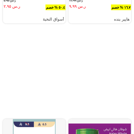
ر.س ١١.٩٩
ر.س ٥.٩٥
ر.س ٩.٩٩
ر.س ٢.٩٥
١٦.٧ % خصم
٥٠.٤ % خصم
هايبر بنده
أسواق النخبة