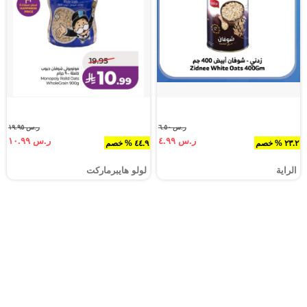
ر.س ٦.٥٠
ر.س ١٩.٩٥
ر.س ٤.٩٩
ر.س ١٠.٩٩
٢٣.٢ % خصم
٤٤.٩ % خصم
الراية
لولو هايبرماركت