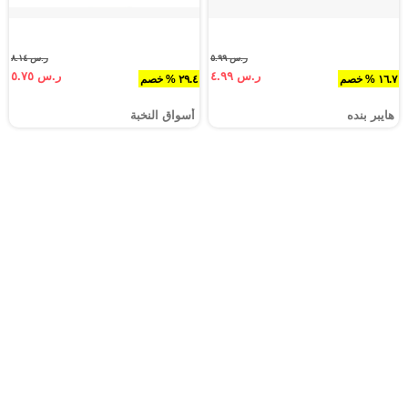
ر.س ٥.٩٩
ر.س ٨.١٤
ر.س ٤.٩٩
ر.س ٥.٧٥
١٦.٧ % خصم
٢٩.٤ % خصم
هايبر بنده
أسواق النخبة