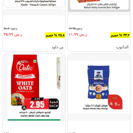
ر.س ١٧.٩٥
ر.س ٤٨.٥٠
ر.س ١١.٩٩
ر.س ٣٥.٩٩
٣٣.٢ % خصم
٢٥.٨ % خصم
الدانوب
بن داود