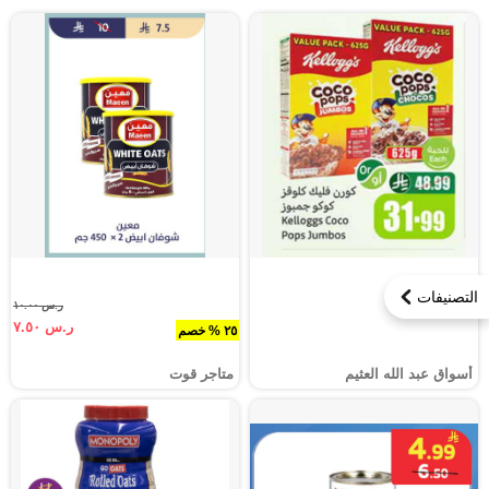
التصنيفات
ر.س ١٠.٠٠
ر.س ٧.٥٠
٢٥ % خصم
أسواق عبد الله العثيم
متاجر قوت