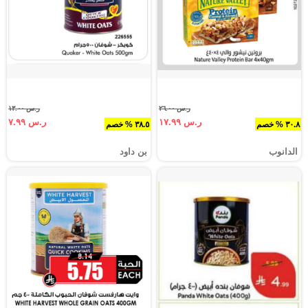
ر.س ٢٦.٠٠
ر.س ١٣.٠٠
ر.س ١٧.٩٩
ر.س ٧.٩٩
٣٠.٨ % خصم
٣٨.٥ % خصم
الدانوب
بن داود