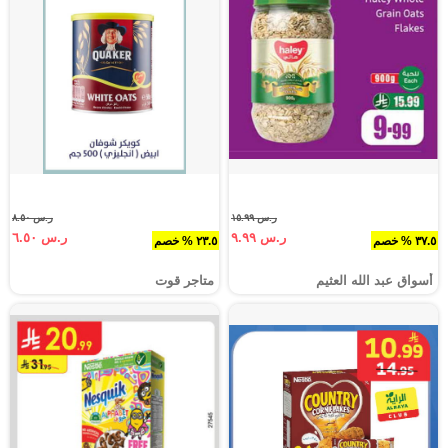
ر.س ١٥.٩٩
ر.س ٨.٥٠
ر.س ٩.٩٩
ر.س ٦.٥٠
٣٧.٥ % خصم
٢٣.٥ % خصم
أسواق عبد الله العثيم
متاجر قوت