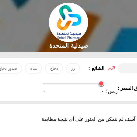
صيدلية المتحدة
الشائع :
رز
دجاج
مياه
صدور دجاج
 السعر :
ر.س :
٠
٠
آسف لم نتمكن من العثور على أي نتيجة مطابقة