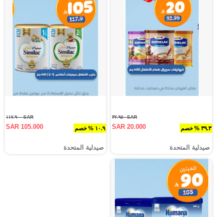
SAR ١١٧.٩٠٠
SAR ٣٢.٩٥٠
SAR 105.000
SAR 20.000
٣٩.٣ % خصم
١٠.٩ % خصم
صيدلية المتحدة
صيدلية المتحدة