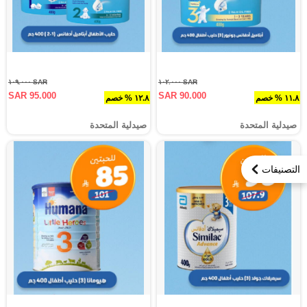
SAR ١٠٩.٠٠٠
SAR ١٠٢.٠٠٠
SAR 95.000
SAR 90.000
١١.٨ % خصم
١٢.٨ % خصم
صيدلية المتحدة
صيدلية المتحدة
التصنيفات