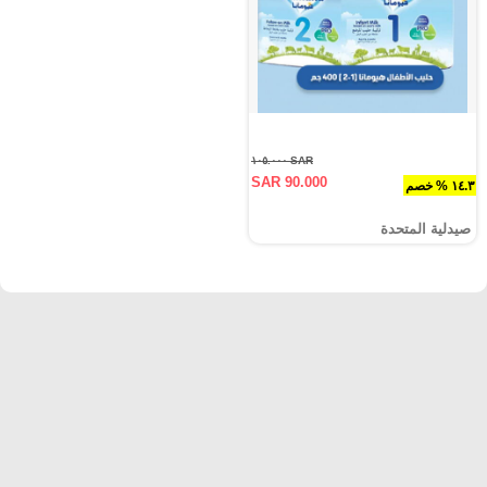
SAR ١٠٥.٠٠٠
SAR 90.000
١٤.٣ % خصم
صيدلية المتحدة