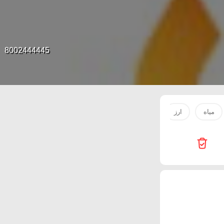
8002444445
مياه
ارز
ماء
زيت
لحم
Innova Health Care