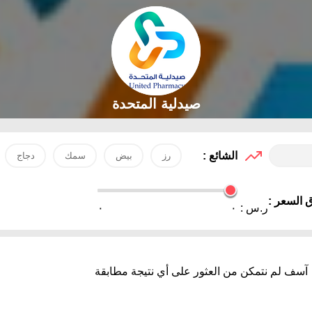
صيدلية المتحدة
الشائع :
رز
بيض
سمك
دجاج
 السعر :
ر.س :
٠
٠
آسف لم نتمكن من العثور على أي نتيجة مطابقة