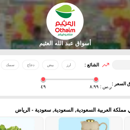
أسواق عبد الله العثيم
الشائع :
ارز
بيض
دجاج
سمك
 السعر :
ر.س :
٨.٩٩
٤٩
ملكة العربية السعودية, السعودية, سعودية - الرياض