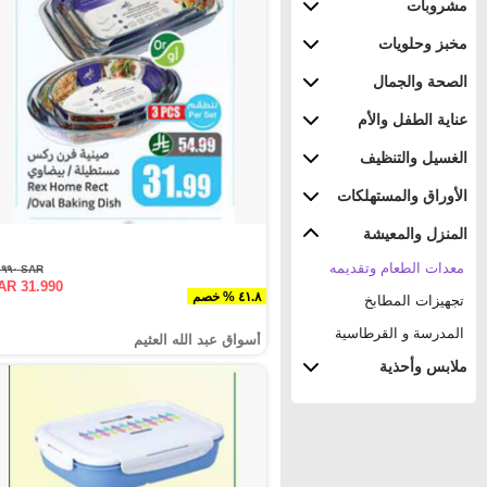
مشروبات
مخبز وحلويات
الصحة والجمال
عناية الطفل والأم
الغسيل والتنظيف
الأوراق والمستهلكات
المنزل والمعيشة
معدات الطعام وتقديمه
SAR ٥٤.٩٩٠
AR 31.990
٤١.٨ % خصم
تجهيزات المطابخ
المدرسة و القرطاسية
أسواق عبد الله العثيم
ملابس وأحذية