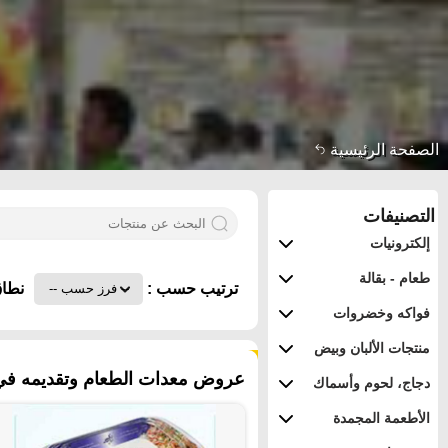
الصفحة الرئيسية
التصنيفات
إلكترونيات
طعام - بقالة
ترتيب حسب :
نطاق
فواكه وخضروات
منتجات الألبان وبيض
٣٧٤ منتجات
عروض معدات الطعام وتقديمه في م
دجاج، لحوم وأسماك
الأطعمة المجمدة