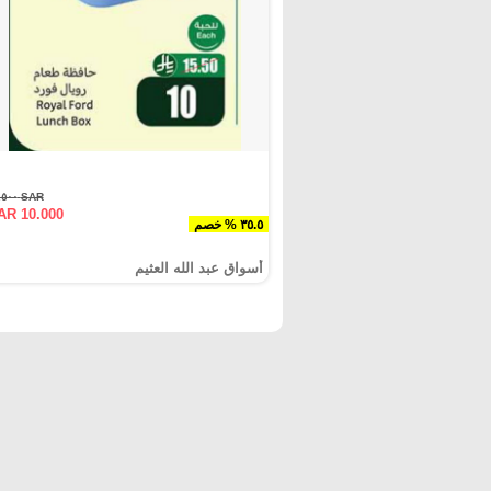
SAR ١٥.٥٠٠
AR 10.000
٣٥.٥ % خصم
أسواق عبد الله العثيم