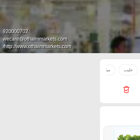
920000702
wecare@othaimmarkets.com
http://www.othaimmarkets.com/
حليب
مياه
صدور دجاج
بطاطس
سكر
لحم