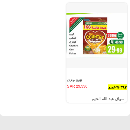
SAR ٤٦.٩٩٠
SAR 29.990
٣٦.٢ % خصم
أسواق عبد الله العثيم