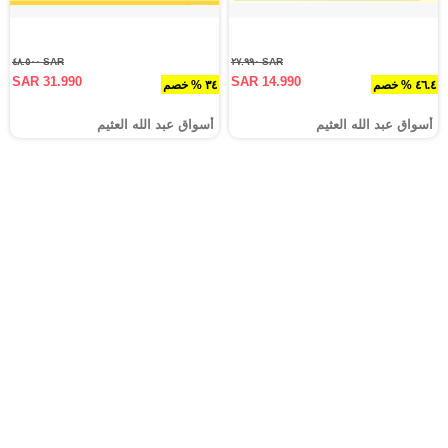
SAR ٤٨.٥٠٠
SAR ٢٧.٩٩٠
SAR 31.990
SAR 14.990
٤٦.٤ % خصم
٣٤ % خصم
أسواق عبد الله العثيم
أسواق عبد الله العثيم