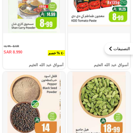
SAR ١٤.٩٩٠
التصنيفات
SAR 8.990
٤٠ % خصم
أسواق عبد الله العثيم
أسواق عبد الله العثيم