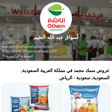
أسواق عبد الله العثيم
920000702
wecare@othaimmarkets.com
http://www.othaimmarkets.com/
الصفحة الرئيسية
٧٢ منتجات
عروض سمك مجمد في مملكة العربية السعودية,
السعودية, سعودية - الرياض