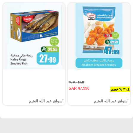
SAR ٦٩.٩٩٠
SAR 47.990
٣١.٤ % خصم
أسواق عبد الله العثيم
أسواق عبد الله العثيم