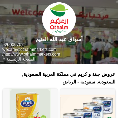
أسواق عبد الله العثيم
920000702
wecare@othaimmarkets.com
http://www.othaimmarkets.com/
الصفحة الرئيسية
٦٧٤ منتجات
عروض جبنة و كريم في مملكة العربية السعودية,
السعودية, سعودية - الرياض