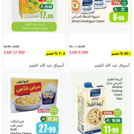
SAR ٢٥.٩٩٠
SAR ٢٢.٠٠٠
SAR 17.990
SAR 8.990
٥٩.١ % خصم
٣٠.٨ % خصم
أسواق عبد الله العثيم
أسواق عبد الله العثيم