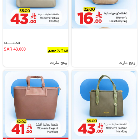
SAR ٥٥.٠٠٠
SAR 43.000
٢١.٨ % خصم
وهج مارت
وهج مارت