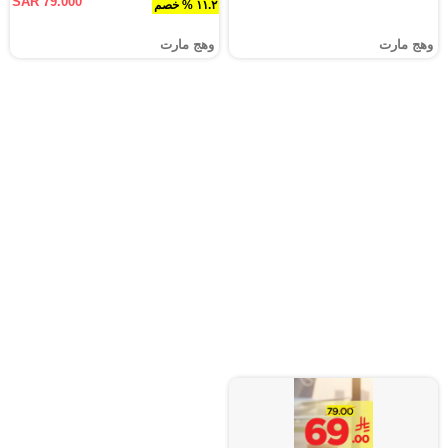
SAR 79.000
١١.٢ % خصم
وهج مارت
وهج مارت