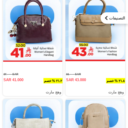
التصنيفات
SAR ٥٢.٠٠٠
SAR ٥٥.٠٠٠
SAR 41.000
SAR 43.000
٢١.٨ % خصم
٢١.٢ % خصم
وهج مارت
وهج مارت