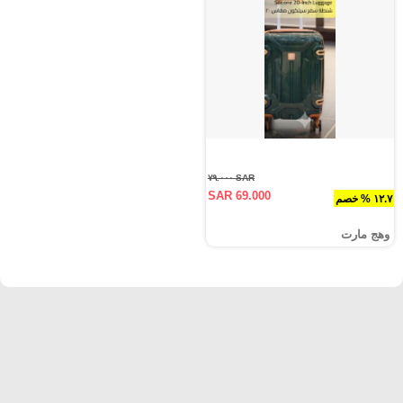
SAR ٧٩.٠٠٠
SAR 69.000
١٢.٧ % خصم
وهج مارت