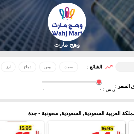
وهج مارت
الشائع :
سمك
بيض
دجاج
ارز
 السعر :
ر.س :
٠
٠
لكة العربية السعودية, السعودية, سعودية - جدة