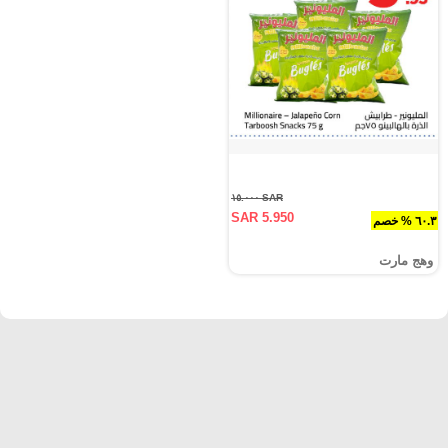
SAR ١٥.٠٠٠
SAR 5.950
٦٠.٣ % خصم
وهج مارت