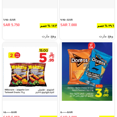
SAR ٦.٩٥٠
SAR ٩.٩٥٠
SAR 5.750
SAR 7.000
٢٩.٦ % خصم
١٧.٣ % خصم
وهج مارت
وهج مارت
SAR ١٥.٠٠٠
SAR ٥.٠٠٠