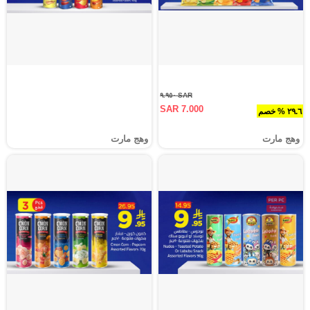
SAR ٩.٩٥٠
SAR 7.000
٢٩.٦ % خصم
وهج مارت
وهج مارت