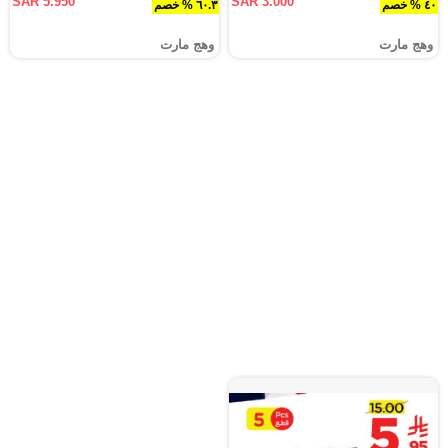
SAR 5.950
SAR 3.000
٤٠ % خصم
٦٠.٣ % خصم
وهج مارت
وهج مارت