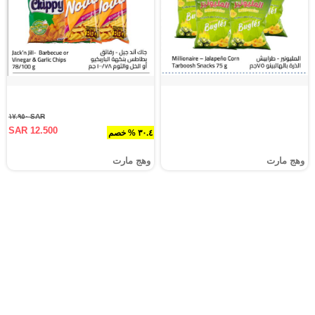
SAR ١٧.٩٥٠
SAR 12.500
٣٠.٤ % خصم
وهج مارت
وهج مارت