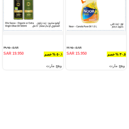
SAR ٣٩.٩٥٠
SAR ٢٢.٩٥٠
SAR 19.950
SAR 15.950
٣٠.٥ % خصم
٥٠.١ % خصم
وهج مارت
وهج مارت