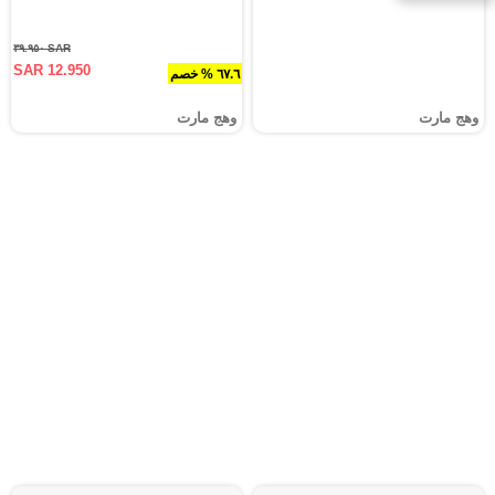
SAR ٣٩.٩٥٠
SAR 12.950
٦٧.٦ % خصم
وهج مارت
وهج مارت