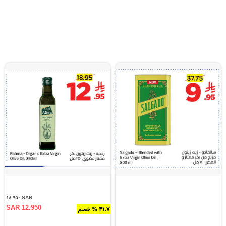
SAR ١٨.٩٥٠
SAR 12.950
٣١.٧ % خصم