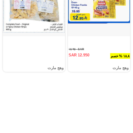
SAR ١٥.٩٥٠
SAR 12.950
١٨.٨ % خصم
وهج مارت
وهج مارت