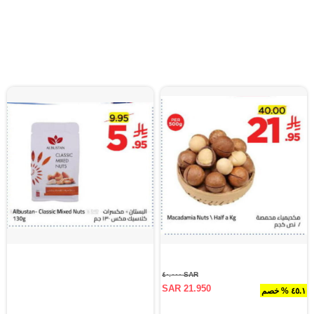
SAR ٤٠.٠٠٠
SAR 21.950
٤٥.١ % خصم