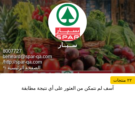
ســبــار
8007727
beheard@spar-qa.com
http://spar-qa.com/
الصفحة الرئيسية
٢٢ منتجات
آسف لم نتمكن من العثور على أي نتيجة مطابقة