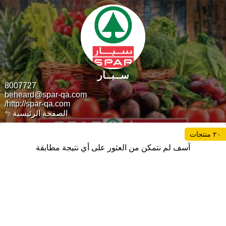
ســبــار
8007727
beheard@spar-qa.com
http://spar-qa.com/
الصفحة الرئيسية
٢٠ منتجات
آسف لم نتمكن من العثور على أي نتيجة مطابقة