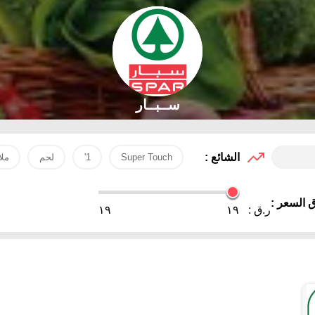
ســبــار
الشائع :
Super Touch
1'
لحم
مل
 السعر :
ر.ق :
١٩
١٩