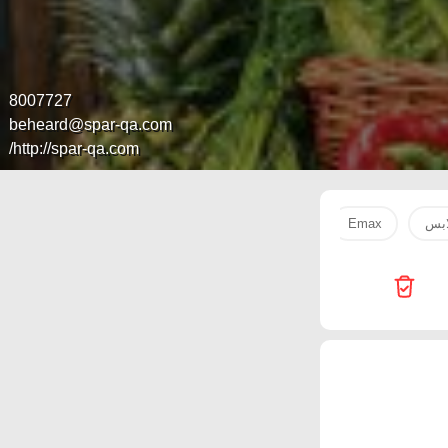
8007727
beheard@spar-qa.com
http://spar-qa.com/
ابس
Emax
Passion Hypermarket
SPAR
Starlink