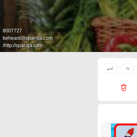
8007727
beheard@spar-qa.com
http://spar-qa.com/
tv
لحم
ملابس
1'
perfume
Emax
rt