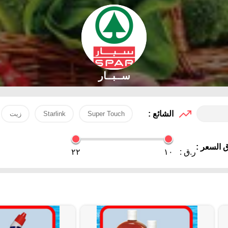
ســبــار
الشائع :
Super Touch
Starlink
زيت
 السعر :
ر.ق :
١٠
٢٢