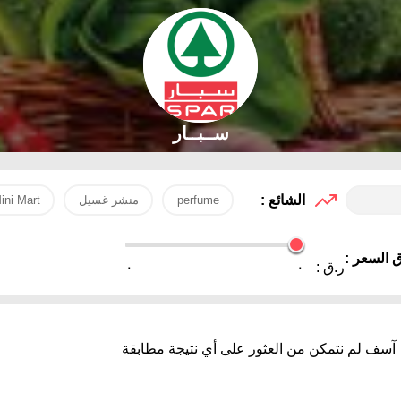
ســبــار
الشائع :
perfume
منشر غسيل
ini Mart
 السعر :
ر.ق :
٠
٠
آسف لم نتمكن من العثور على أي نتيجة مطابقة