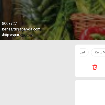
8007727
beheard@spar-qa.com
http://spar-qa.com/
Kenz M
لحم
tv
Super Touch
1'
 Hypermarket