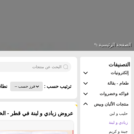
الصفحة الرئيسية
التصنيفات
إلكترونيات
طعام - بقالة
ترتيب حسب :
نطاق
فواكه وخضروات
منتجات الألبان وبيض
١٧ منتجات
عروض زبادي و لبنة في قطر - الخ
حليب و لبن
زبادي و لبنة
جبنة و كريم