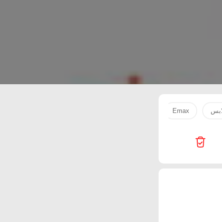
ابس
Emax
Passion Hypermarket
SPAR
Starlink