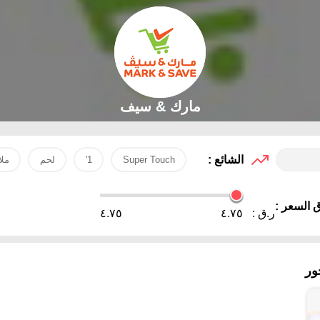
مارك & سيف
الشائع :
Super Touch
1'
لحم
مل
 السعر :
ر.ق :
٤.٧٥
٤.٧٥
ور