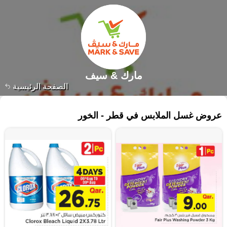
مارك & سيف
الصفحة الرئيسية
٢٤٦ منتجات
عروض غسل الملابس في قطر - الخور