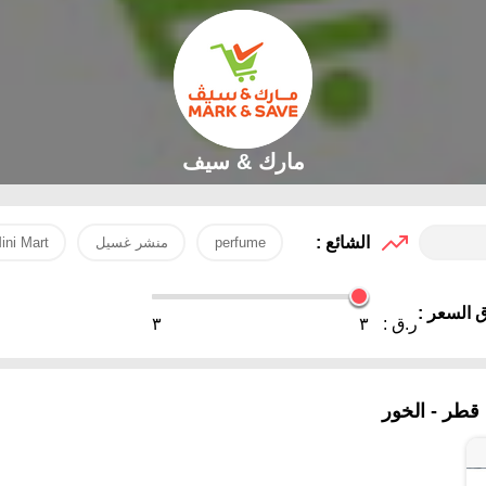
مارك & سيف
الشائع :
perfume
منشر غسيل
ini Mart
 السعر :
ر.ق :
٣
٣
طر - الخور