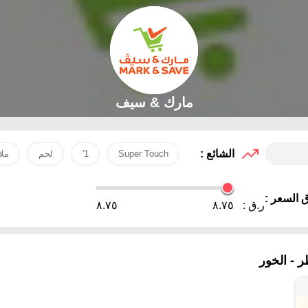
مارك & سيف
الشائع :
Super Touch
1'
لحم
مل
 السعر :
ر.ق :
٨.٧٥
٨.٧٥
 - الخور