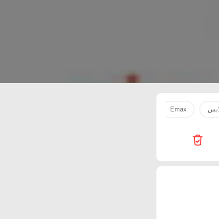
ابس
Emax
Passion Hypermarket
SPAR
Starlink