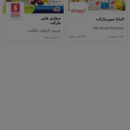
سفاري هايبر
المايا سوبرماركت
ماركت
The Great Summer
عروض الركوب واللعب
+١٥
الصفحات
+٥
ايام متبقية
+٣
ايام متبقية