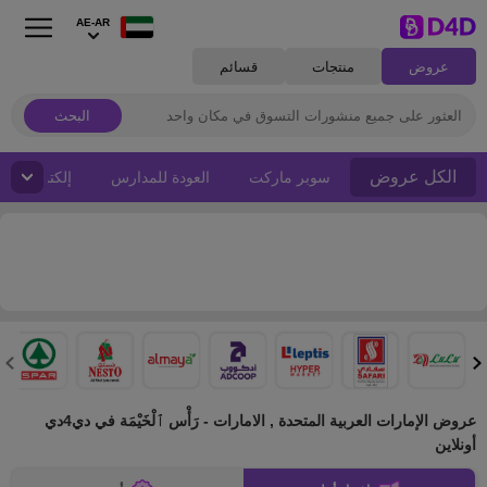
AE-AR
عروض
منتجات
قسائم
البحث
الكل عروض
سوبر ماركت
العودة للمدارس
إلكترونيات
عروض الإمارات العربية المتحدة , الامارات - رَأْس ٱلْخَيْمَة في دي4دي
أونلاين