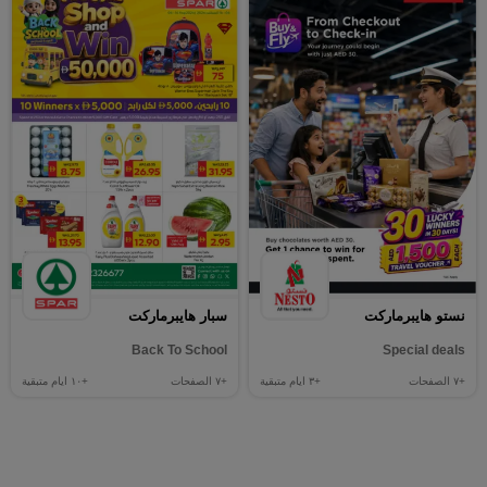
نستو هايبرماركت
سبار هايبرماركت
Back To School
Special deals
+٧
الصفحات
+٣
ايام متبقية
+٧
الصفحات
+١٠
ايام متبقية