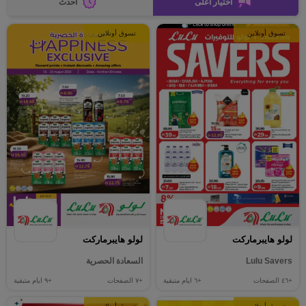
اختيار أعلى
أحدث
تسوق أونلاين
تسوق أونلاين
لولو هايبرماركت
لولو هايبرماركت
Lulu Savers
السعادة الحصرية
+٤٦
الصفحات
+٦
ايام متبقية
+٧
الصفحات
+٩
ايام متبقية