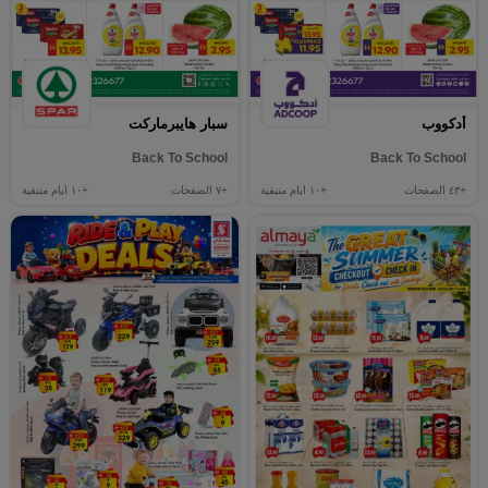
أدكووب
سبار هايبرماركت
Back To School
Back To School
+٤٣
الصفحات
+١٠
ايام متبقية
+٧
الصفحات
+١٠
ايام متبقية