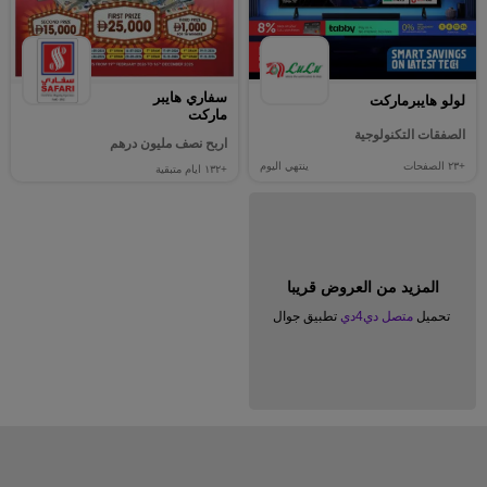
سفاري هايبر
لولو هايبرماركت
ماركت
الصفقات التكنولوجية
اربح نصف مليون درهم
+٢٣
الصفحات
ينتهي اليوم
+١٣٢
ايام متبقية
المزيد من العروض قريبا
تحميل
متصل دي4دي
تطبيق جوال