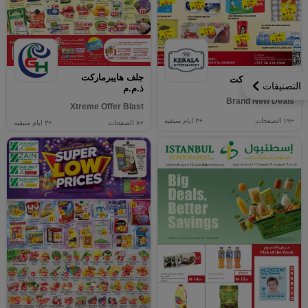
جلف هايبرماركت
كيرالا هايبرماركت
التصنيفات
ذ.م.م
Brand New Deals
Xtreme Offer Blast
+١٩
الصفحات
+٣
ايام متبقية
+٨
الصفحات
+٣
ايام متبقية