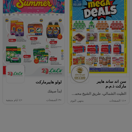
سن اند ساند هايبر
لولو هايبرماركت
ماركت ذ.م.م
ابدأ صيفك
الظيت الشمالي، طريق الشيخ محمد بن سالم.
+٣
الصفحات
+٤
ايام متبقية
+١١
الصفحات
ينتهي اليوم