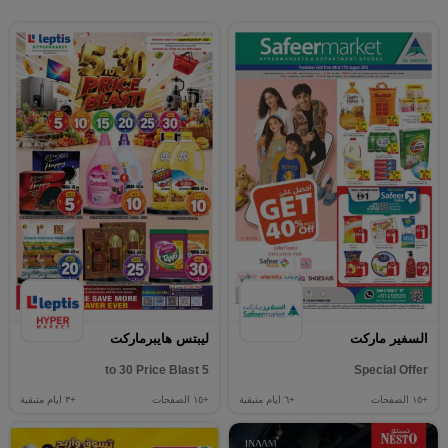
السفير ماركت
ليبتس هايبرماركت
5 to 30 Price Blast
Special Offer
+١٥
الصفحات
+٦
ايام متبقية
+١٥
الصفحات
+٣
ايام متبقية