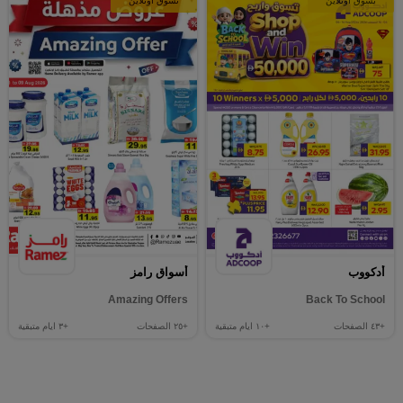
تسوق أونلاين
تسوق أونلاين
أدكووب
أسواق رامز
Amazing Offers
Back To School
+٤٣
الصفحات
+١٠
ايام متبقية
+٢٥
الصفحات
+٣
ايام متبقية