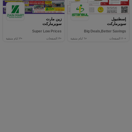
إسطنبول
زين مارت
سوبرماركت
سوبرماركت
Super Low Prices
Big Deals,Better Savings
+٢٠
الصفحات
+٦
ايام متبقية
+٣
الصفحات
+٣
ايام متبقية