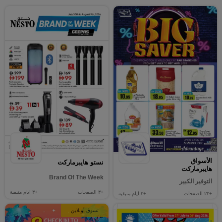
الأسواق
نستو هايبرماركت
هايبرماركت
Brand Of The Week
التوفير الكبير
+٣
الصفحات
+٣
ايام متبقية
+٢٣
الصفحات
+٣
ايام متبقية
تسوق أونلاين