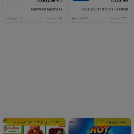
دانا ماركت
دانة هايبرماركت
Midweek Madness
Toys & Electronics Festival
+٢٥
الصفحات
+٩
ايام متبقية
+٩
الصفحات
+٢
ايام متبقية
اطلب عبر واتس آب
طلب عبر واتس آب / على رقم الهاتف