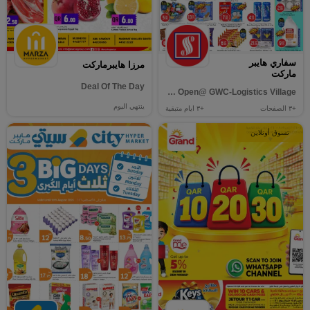
سفاري هايبر
مرزا هايبرماركت
ماركت
Deal Of The Day
Now Open@ GWC-Logistics Village
ينتهي اليوم
+٣
الصفحات
+٣
ايام متبقية
تسوق أونلاين