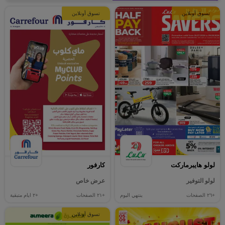
تسوق أونلاين
تسوق أونلاين
لولو هايبرماركت
كارفور
لولو التوفير
عرض خاص
+٢٦
الصفحات
ينتهي اليوم
+٢١
الصفحات
+٢
ايام متبقية
تسوق أونلاين