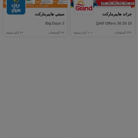
جراند هايبرماركت
سيتي هايبرماركت
3 Big Days
10 20 30 QAR Offers
+٢٣
الصفحات
+١٠
ايام متبقية
+٩
الصفحات
+٢
ايام متبقية