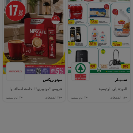
ســبــار
مونوبريكس
العودة إلى الرئيسية
عروض "مونوبري" الخاصة لعطلة نهاية الأسبوع!
+١١
الصفحات
+٣
ايام متبقية
+٣١
الصفحات
+٢
ايام متبقية