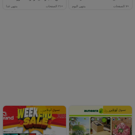
+٧
الصفحات
ينتهي اليوم
+٢١
الصفحات
ينتهي غدا
تسوق أونلاين
تسوق أونلاين