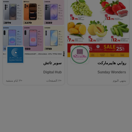
روابي هايبرماركت
سوبر تاتش
Digital Hub
Sunday Wonders
ينتهي اليوم
+٢
الصفحات
+٣
ايام متبقية