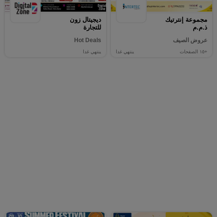
مجموعة إنترتيك
ديجيتال زون
ذ.م.م
للتجارة
عروض الصيف
Hot Deals
+١٥
الصفحات
ينتهي غدا
ينتهي غدا