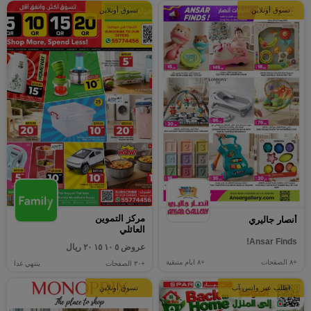
تسوق أونلاين
تسوق أونلاين
مركز التموين
أنصار جاليري
العائلي
Ansar Finds!
عروض ٥ ١٠ ١٥ ٢٠ ريال
+٨
الصفحات
+٨
ايام متبقية
+٣٠
الصفحات
ينتهي غدا
اطلب عبر واتس آب
تسوق أونلاين