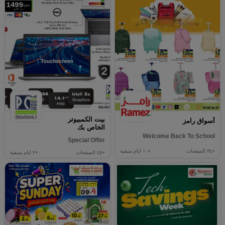
بيت الكمبيوتر
أسواق رامز
الخاص بك
Welcome Back To School
Special Offer
+٣٤
الصفحات
+١٠
ايام متبقية
+٤٥
الصفحات
+٢
ايام متبقية