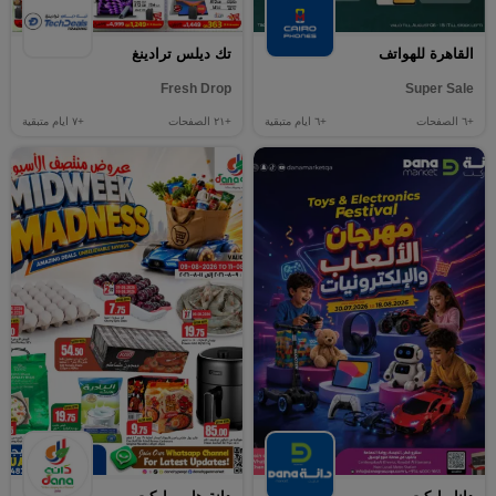
القاهرة للهواتف
تك ديلس ترادينغ
Fresh Drop
Super Sale
+٦
الصفحات
+٦
ايام متبقية
+٢١
الصفحات
+٧
ايام متبقية