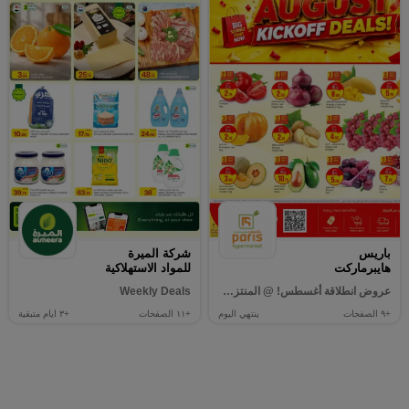
باريس
شركة الميرة
هايبرماركت
للمواد الاستهلاكية
عروض انطلاقة أغسطس! @ المنتزه، الوكرة
Weekly Deals
+٩
الصفحات
ينتهي اليوم
+١١
الصفحات
+٣
ايام متبقية