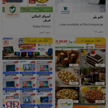
أسواق الملكي
تكنو بلو
فرش
The new iPhone 17 models are now available at Electronyat.qa.
Today Prices
ينتهي غدا
ينتهي اليوم
اطلب عبر واتس آب
اطلب عبر واتس آب