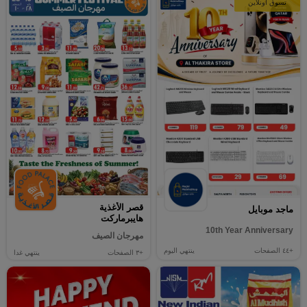
تسوق أونلاين
قصر الأغذية
ماجد موبايل
هايبرماركت
10th Year Anniversary
مهرجان الصيف
+٤٤
الصفحات
ينتهي اليوم
+٣
الصفحات
ينتهي غدا