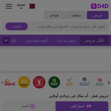
QA-AR
عروض
منتجات
قسائم
البحث
الكل عروض
سوبر ماركت
العودة للمدارس
إلكترونيات
عروض قطر - أم صلال في دي4دي أونلاين
اختيار أعلى
أحدث