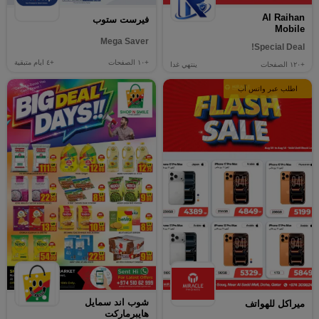
Al Raihan
فيرست ستوب
Mobile
Mega Saver
Special Deal!
+١٠
الصفحات
+٤
ايام متبقية
+١٢٠
الصفحات
ينتهي غدا
اطلب عبر واتس آب
شوب اند سمايل
ميراكل للهواتف
هايبرماركت