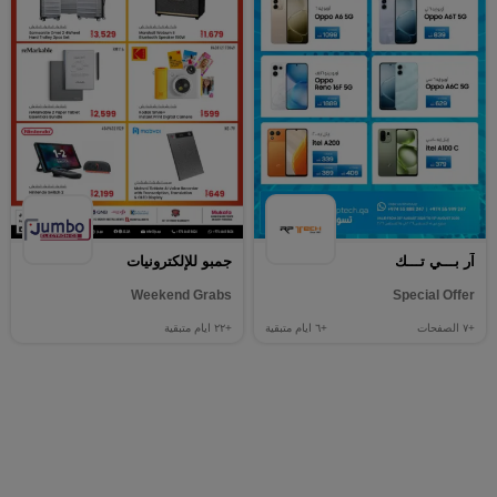
آر بـــي تـــك
جمبو للإلكترونيات
Weekend Grabs
Special Offer
+٧
الصفحات
+٦
ايام متبقية
+٢٢
ايام متبقية