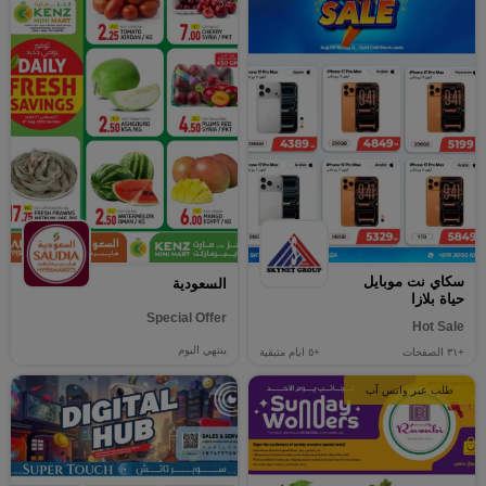
سكاي نت موبايل
السعودية
حياة بلازا
Special Offer
Hot Sale
ينتهي اليوم
+٣١
الصفحات
+٥
ايام متبقية
طلب عبر واتس آب