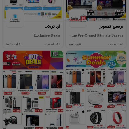
برستيج كمبيوتر
آي كونكت
Exclusive Deals
Prestige Pre-Owned Ultimate Savers
+٨
الصفحات
ينتهي اليوم
+١٣
الصفحات
+٣
ايام متبقية