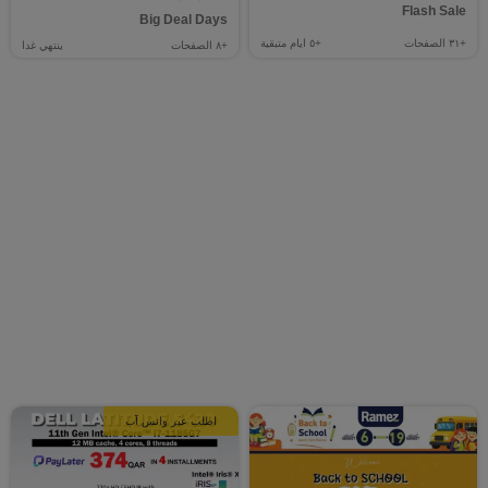
Flash Sale
Big Deal Days
+٣١
الصفحات
+٥
ايام متبقية
+٨
الصفحات
ينتهي غدا
اطلب عبر واتس آب