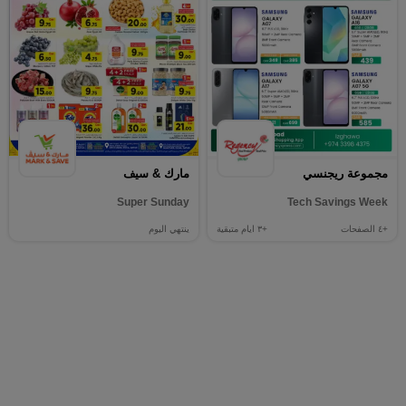
مجموعة ريجنسي
مارك & سيف
Super Sunday
Tech Savings Week
+٤
الصفحات
+٣
ايام متبقية
ينتهي اليوم