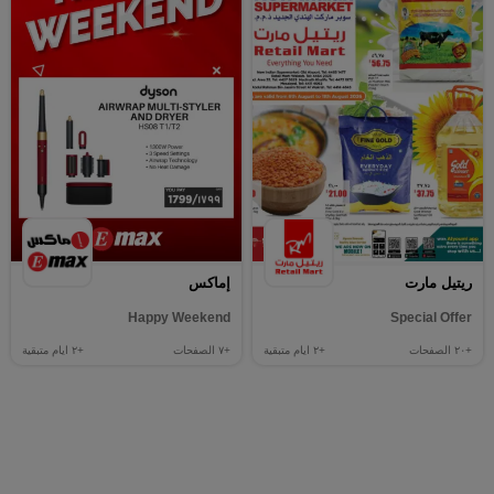
ريتيل مارت
إماكس
Happy Weekend
Special Offer
+٢٠
الصفحات
+٢
ايام متبقية
+٧
الصفحات
+٢
ايام متبقية