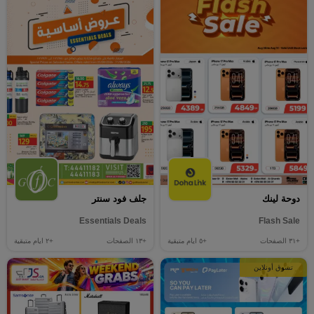
دوحة لينك
جلف فود سنتر
Essentials Deals
Flash Sale
+٣١
الصفحات
+٥
ايام متبقية
+١٣
الصفحات
+٢
ايام متبقية
تسوق أونلاين