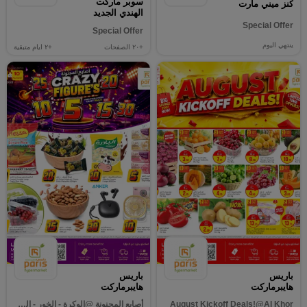
سوبر ماركت
كنز ميني مارت
الهندي الجديد
Special Offer
Special Offer
ينتهي اليوم
+٢٠
الصفحات
+٢
ايام متبقية
باريس
باريس
هايبرماركت
هايبرماركت
August Kickoff Deals!@Al Khor
أصابع المجنونة @الوكرة - الخور - المنتزة - العطية