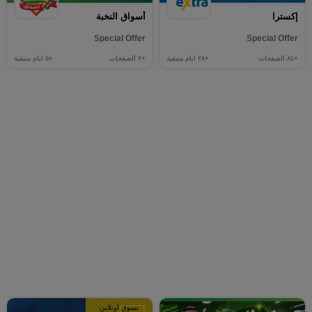
إكسترا
أسواق النخبة
Special Offer
Special Offer
+٨٤
الصفحات
+٢٨
ايام متبقية
+٢
الصفحات
+٥
ايام متبقية
تسوق أونلاين