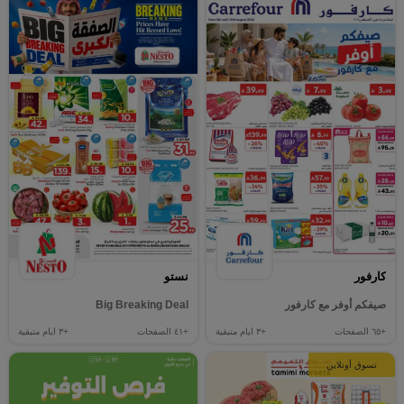
كارفور
نستو
صيفكم أوفر مع كارفور
Big Breaking Deal
+٦٥
الصفحات
+٣
ايام متبقية
+٤١
الصفحات
+٣
ايام متبقية
تسوق أونلاين