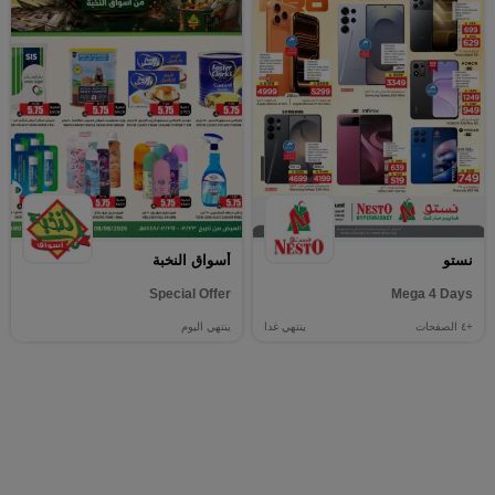
نستو
أسواق النخبة
Special Offer
Mega 4 Days
+٤
الصفحات
ينتهي غدا
ينتهي اليوم