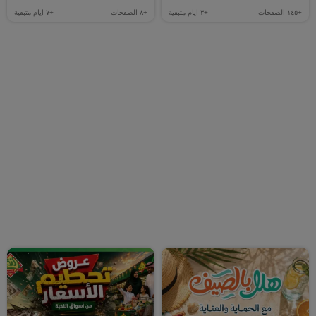
+١٤٥
الصفحات
+٣
ايام متبقية
+٨
الصفحات
+٧
ايام متبقية