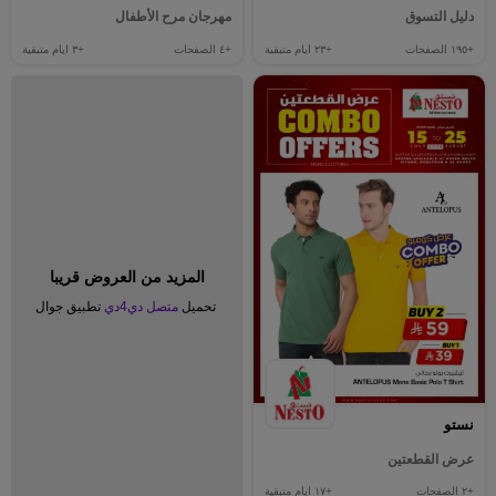
دليل التسوق
مهرجان مرح الأطفال
+١٩٥
الصفحات
+٢٣
ايام متبقية
+٤
الصفحات
+٣
ايام متبقية
المزيد من العروض قريبا
تحميل
متصل دي4دي
تطبيق جوال
نستو
عرض القطعتين
+٢
الصفحات
+١٧
ايام متبقية