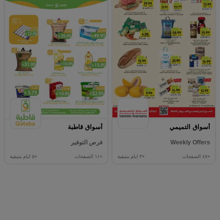
أسواق التميمي
أسواق قاطبة
Weekly Offers
فرص التوفير
+٤٧
الصفحات
+٣
ايام متبقية
+١١
الصفحات
+٥
ايام متبقية