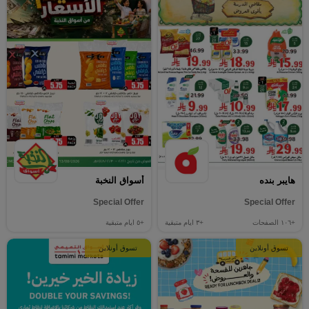
هايبر بنده
أسواق النخبة
Special Offer
Special Offer
+١٠٦
الصفحات
+٣
ايام متبقية
+٥
ايام متبقية
تسوق أونلاين
تسوق أونلاين