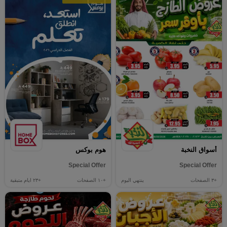
أسواق النخبة
هوم بوكس
Special Offer
Special Offer
+٣
الصفحات
ينتهي اليوم
+١٠
الصفحات
+٢٣
ايام متبقية