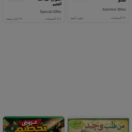
نستو
العثيم
Summer Bliss
Special Offer
+٣
الصفحات
ينتهي اليوم
+٥١
الصفحات
+٣
ايام متبقية