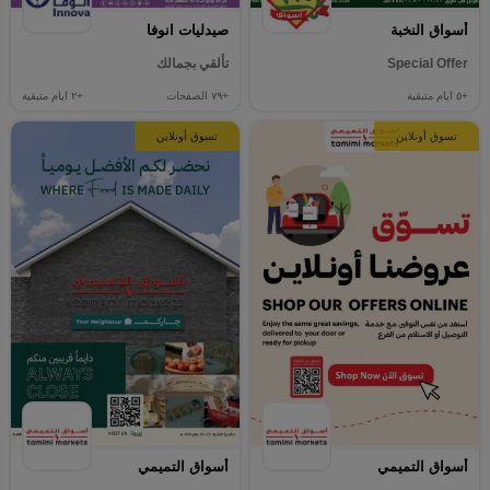
أسواق النخبة
صيدليات انوفا
Special Offer
تألقي بجمالك
+٥
ايام متبقية
+٧٩
الصفحات
+٢
ايام متبقية
تسوق أونلاين
تسوق أونلاين
أسواق التميمي
أسواق التميمي