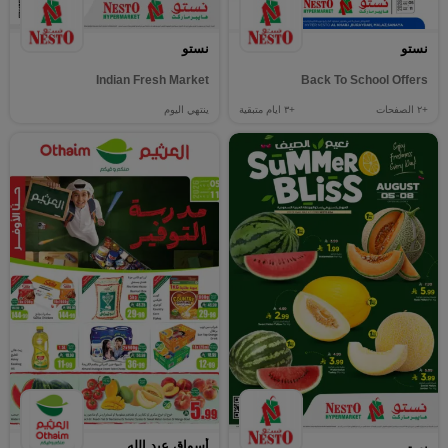
نستو
نستو
Indian Fresh Market
Back To School Offers
+٢
الصفحات
+٣
ايام متبقية
ينتهي اليوم
أسواق عبد الله