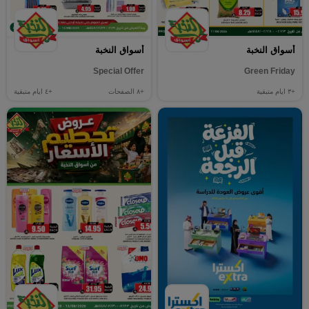
أسواق النخبة
أسواق النخبة
Special Offer
Green Friday
+٣
ايام متبقية
+٨
الصفحات
+٤
ايام متبقية