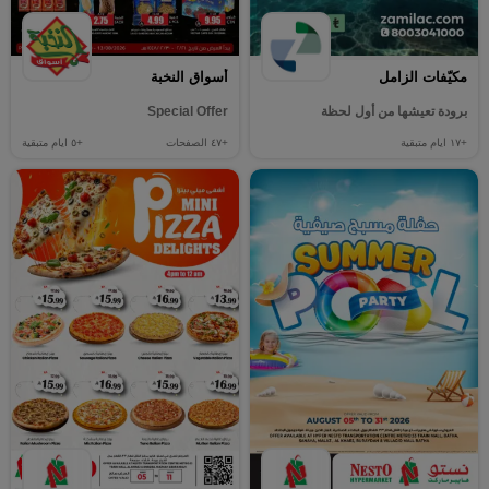
مكيّفات الزامل
أسواق النخبة
برودة تعيشها من أول لحظة
Special Offer
+١٧
ايام متبقية
+٤٧
الصفحات
+٥
ايام متبقية