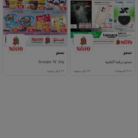
نستو
نستو
نستو ترقية التقنية
Scoops 'N' Joy
+٣١
الصفحات
+٣
ايام متبقية
+٣
ايام متبقية