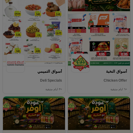
أسواق النخبة
أسواق التميمي
Deli Specials
Chicken Offer
+٦
ايام متبقية
+٣
ايام متبقية