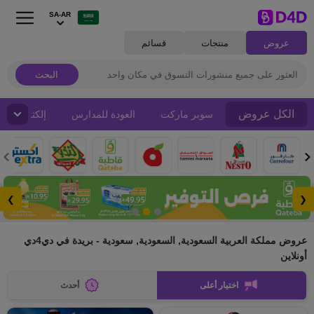
SA-AR
عروض
منتجات
قسائم
البحث
الكل عروض
سوبر ماركت
العودة للمدارس
إلكترونيات
❯
❮
عروض مملكة العربية السعودية, السعودية, سعودية - بريدة في دي4دي
أونلاين
اختيار أعلى
أحدث