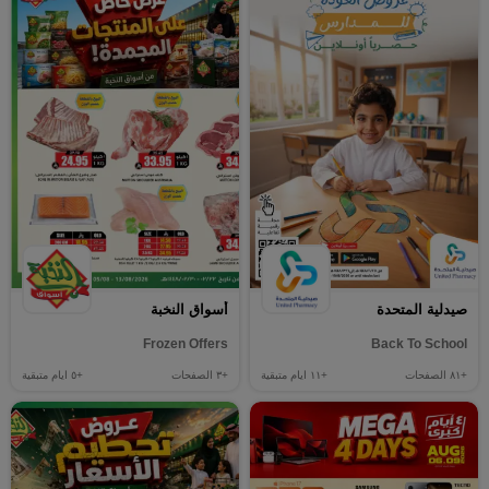
صيدلية المتحدة
أسواق النخبة
Frozen Offers
Back To School
+٨١
الصفحات
+١١
ايام متبقية
+٣
الصفحات
+٥
ايام متبقية