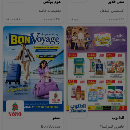
ستي فلاور
هوم بوكس
أغسطس المذهل
تخفيضات خاصة
+٧
الصفحات
ينتهي غدا
+٣٨
الصفحات
+٧
ايام متبقية
الدانوب
نستو
جاهزين للدراسة؟
Bon Voyage