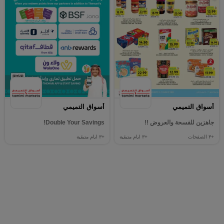
أسواق التميمي
أسواق التميمي
جاهزين للفسحة والعروض !!
Double Your Savings!
+٣
الصفحات
+٣
ايام متبقية
+٣
ايام متبقية