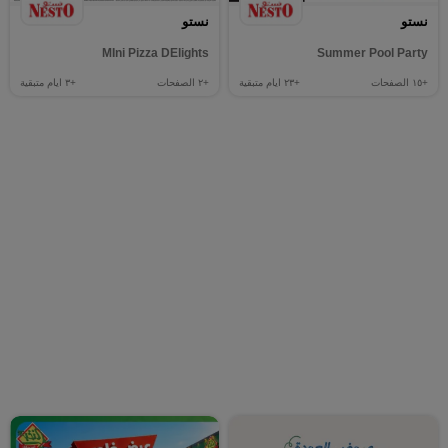
نستو
نستو
MIni Pizza DElights
Summer Pool Party
+١٥
الصفحات
+٢٣
ايام متبقية
+٢
الصفحات
+٣
ايام متبقية