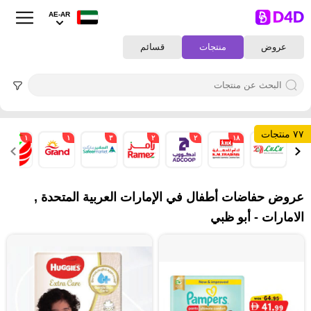
AE-AR
عروض
منتجات
قسائم
٧٧ منتجات
١
١
٣
٢
٢
١٨
٧
عروض حفاضات أطفال في الإمارات العربية المتحدة ,
الامارات - أبو ظبي