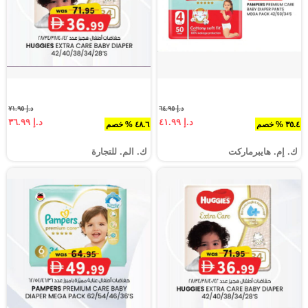
د.إ ٦٤.٩٥
د.إ ٧١.٩٥
د.إ ٤١.٩٩
د.إ ٣٦.٩٩
٣٥.٤ % خصم
٤٨.٦ % خصم
ك. إم. هايبرماركت
ك. الم. للتجارة