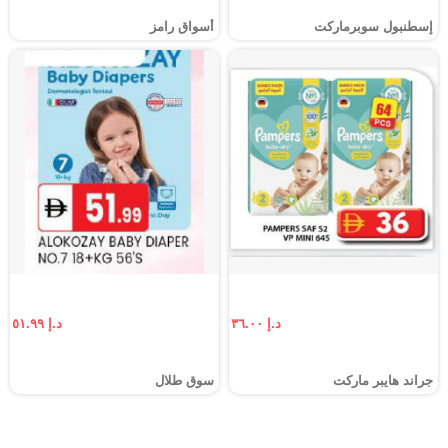
إسطنبول سوبرماركت
أسواق رامز
د.إ ٣٦.٠٠
د.إ ٥١.٩٩
جراند هايبر ماركت
سوق طلال