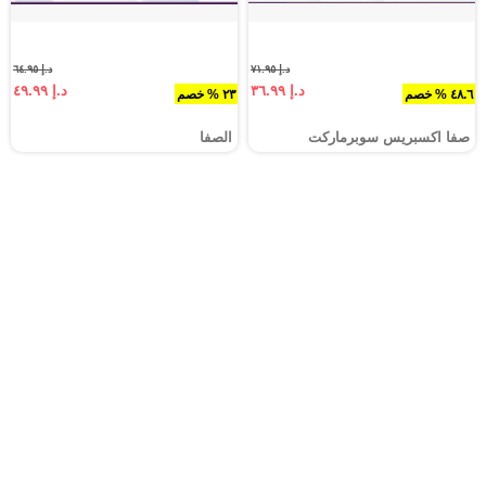
د.إ ٧١.٩٥
د.إ ٦٤.٩٥
د.إ ٣٦.٩٩
د.إ ٤٩.٩٩
٤٨.٦ % خصم
٢٣ % خصم
صفا اكسبريس سوبرماركت
الصفا