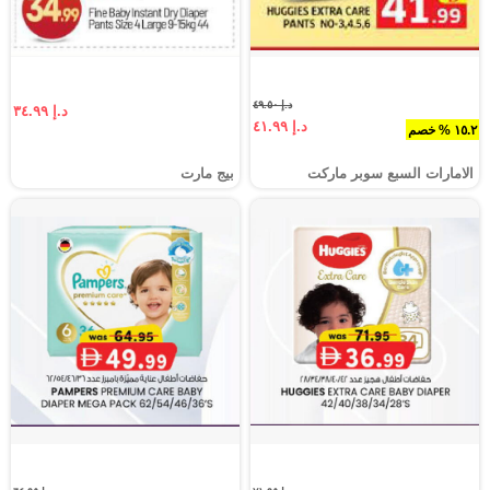
د.إ ٤٩.٥٠
د.إ ٣٤.٩٩
د.إ ٤١.٩٩
١٥.٢ % خصم
الامارات السبع سوبر ماركت
بيج مارت