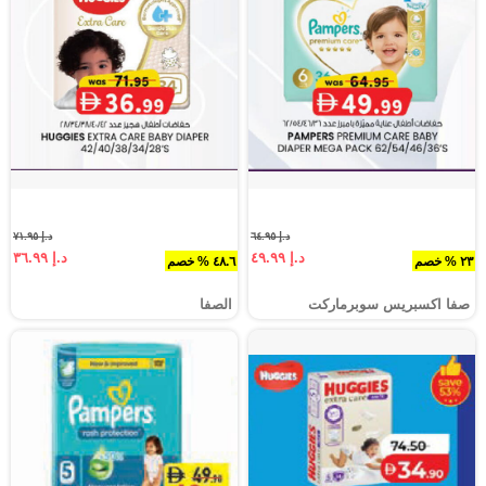
د.إ ٦٤.٩٥
د.إ ٧١.٩٥
د.إ ٤٩.٩٩
د.إ ٣٦.٩٩
٢٣ % خصم
٤٨.٦ % خصم
صفا اكسبريس سوبرماركت
الصفا