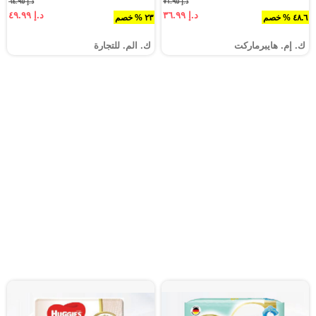
د.إ ٧١.٩٥
د.إ ٦٤.٩٥
د.إ ٣٦.٩٩
د.إ ٤٩.٩٩
٤٨.٦ % خصم
٢٣ % خصم
ك. إم. هايبرماركت
ك. الم. للتجارة