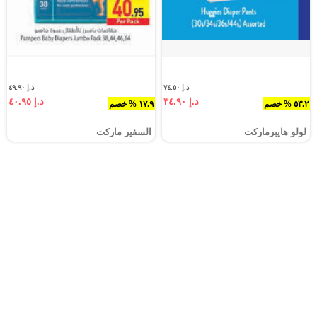
د.إ ٧٤.٥٠
د.إ ٤٩.٩٠
د.إ ٣٤.٩٠
د.إ ٤٠.٩٥
٥٣.٢ % خصم
١٧.٩ % خصم
لولو هايبرماركت
السفير ماركت