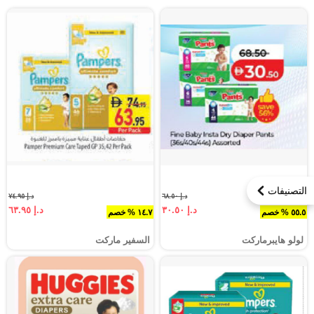
التصنيفات
د.إ ٦٨.٥٠
د.إ ٧٤.٩٥
د.إ ٣٠.٥٠
د.إ ٦٣.٩٥
٥٥.٥ % خصم
١٤.٧ % خصم
لولو هايبرماركت
السفير ماركت