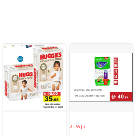
د.إ ٤٠.٩٩