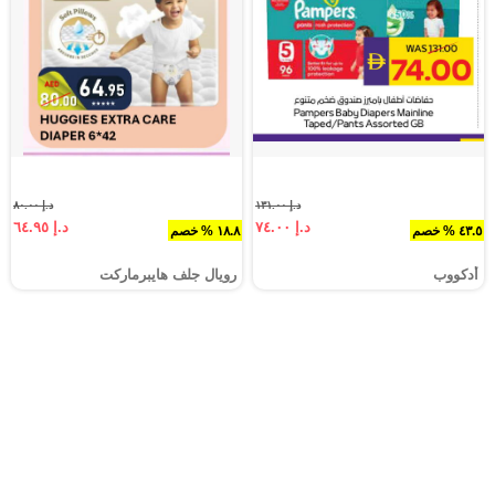
د.إ ١٣١.٠٠
د.إ ٨٠.٠٠
د.إ ٧٤.٠٠
د.إ ٦٤.٩٥
٤٣.٥ % خصم
١٨.٨ % خصم
أدكووب
رويال جلف هايبرماركت