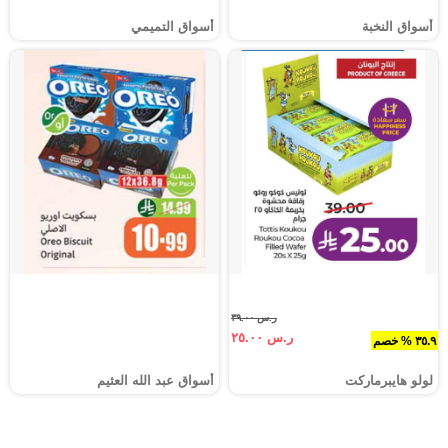
أسواق النخبة
أسواق التميمي
ر.س ٣٩.٠٠
ر.س ٢٥.٠٠
٣٥.٩ % خصم
لولو هايبرماركت
أسواق عبد الله العثيم