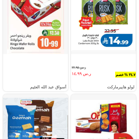
ر.س ٢٢.٩٥
ر.س ١٤.٩٩
٣٤.٧ % خصم
لولو هايبرماركت
أسواق عبد الله العثيم