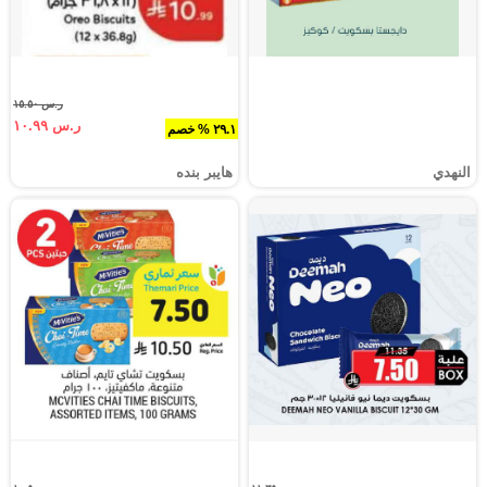
ر.س ١٥.٥٠
ر.س ١٠.٩٩
٢٩.١ % خصم
النهدي
هايبر بنده