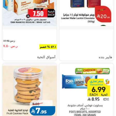
ر.س ١٢.٩٥
ر.س ٧.٥٠
٤٢.١ % خصم
هايبر بنده
أسواق النخبة