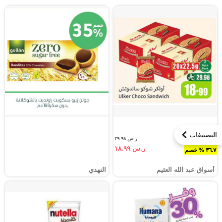
التصنيفات
ر.س ٢٩.٩٨
ر.س ١٨.٩٩
٣٦.٧ % خصم
أسواق عبد الله العثيم
النهدي