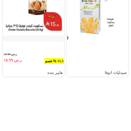
ر.س ١٧.٩٩
ر.س ١٥.٩٩
١١.١ % خصم
صيدليات انوفا
هايبر بنده