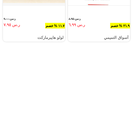
ر.س ٨.٩٥
ر.س ٩.٠٠
ر.س ٦.٩٩
ر.س ٧.٩٥
٢١.٩ % خصم
١١.٧ % خصم
أسواق التميمي
لولو هايبرماركت