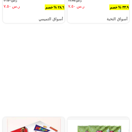
ر.س ١١.٣٥
ر.س ١٠.٥٠
ر.س ٧.٥٠
ر.س ٧.٥٠
٣٣.٩ % خصم
٢٨.٦ % خصم
أسواق النخبة
أسواق التميمي