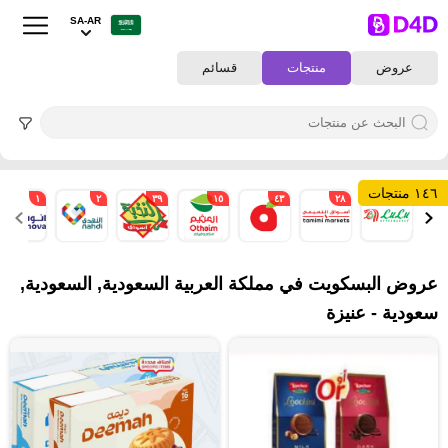
SA-AR
عروض
منتجات
قسائم
١٤٦ منتجات
١
٢
٣٩
١٥
٤٣
٢٨
١٨
عروض البسكويت في مملكة العربية السعودية, السعودية,
سعودية - عنيزة