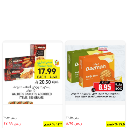
ر.س ١٢.٣٥
ر.س ٢٠.٥٠
ر.س ٨.٩٥
ر.س ١٧.٩٩
٢٧.٥ % خصم
١٢.٢ % خصم