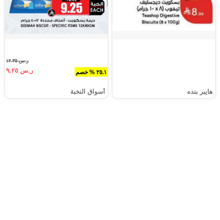
ر.س ١٢.٣٥
ر.س ٩.٢٥
٢٥.١ % خصم
هايبر بنده
أسواق النخبة