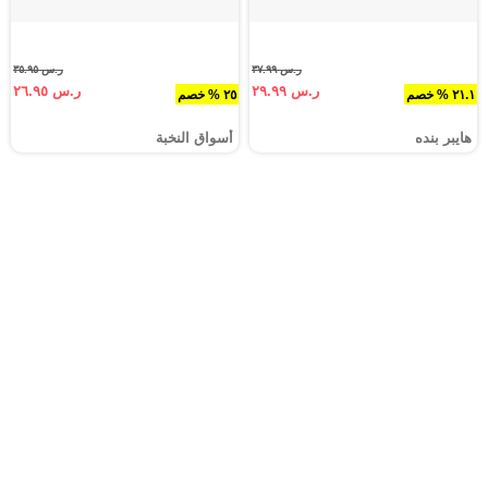
ر.س ٣٧.٩٩
ر.س ٣٥.٩٥
ر.س ٢٩.٩٩
ر.س ٢٦.٩٥
٢١.١ % خصم
٢٥ % خصم
هايبر بنده
أسواق النخبة