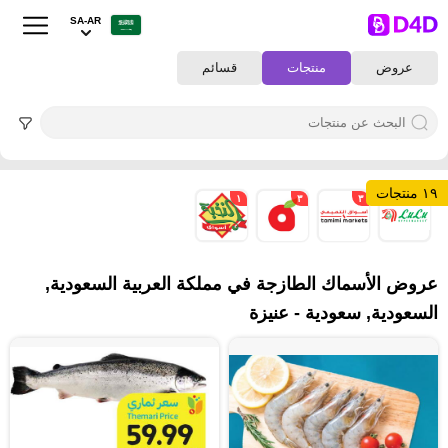
SA-AR
عروض
منتجات
قسائم
١٩ منتجات
١
٣
٣
١٢
عروض الأسماك الطازجة في مملكة العربية السعودية,
السعودية, سعودية - عنيزة