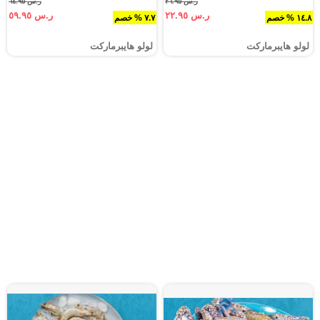
ر.س ٢٦.٩٥
ر.س ٦٤.٩٥
ر.س ٢٢.٩٥
ر.س ٥٩.٩٥
١٤.٨ % خصم
٧.٧ % خصم
لولو هايبرماركت
لولو هايبرماركت