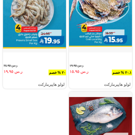
ر.س ١٩.٩٥
ر.س ٢٤.٩٥
ر.س ١٥.٩٥
ر.س ١٩.٩٥
٢٠.١ % خصم
٢٠ % خصم
لولو هايبرماركت
لولو هايبرماركت