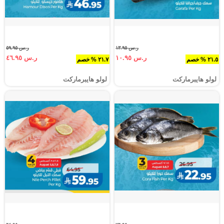
ر.س ١٣.٩٥
ر.س ٥٩.٩٥
ر.س ١٠.٩٥
ر.س ٤٦.٩٥
٢١.٥ % خصم
٢١.٧ % خصم
لولو هايبرماركت
لولو هايبرماركت