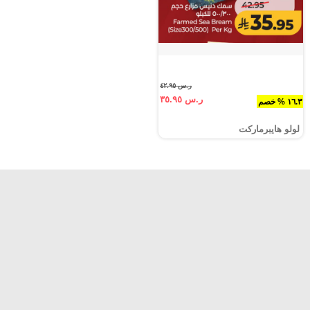
ر.س ٤٢.٩٥
ر.س ٣٥.٩٥
١٦.٣ % خصم
لولو هايبرماركت