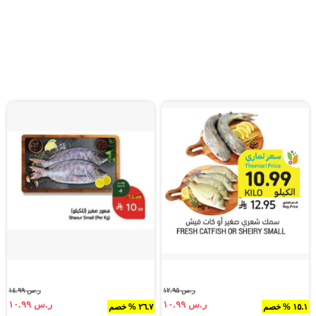
ر.س ١٢.٩٥
ر.س ١٤.٩٩
ر.س ١٠.٩٩
ر.س ١٠.٩٩
١٥.١ % خصم
٢٦.٧ % خصم