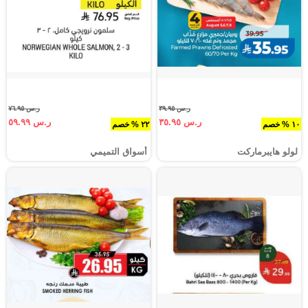
ر.س ٣٩.٩٥
ر.س ٧٦.٩٥
ر.س ٣٥.٩٥
ر.س ٥٩.٩٩
١٠ % خصم
٢٢ % خصم
لولو هايبرماركت
أسواق التميمي