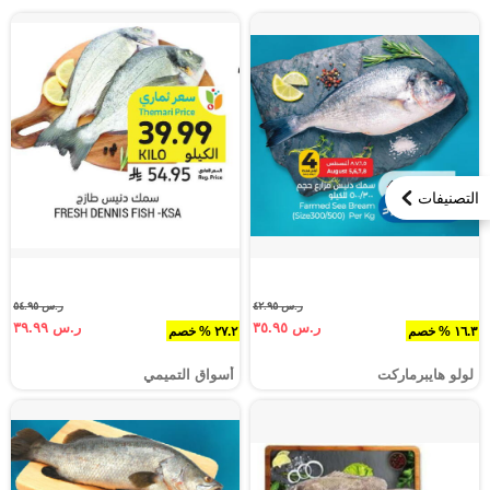
التصنيفات
ر.س ٤٢.٩٥
ر.س ٥٤.٩٥
ر.س ٣٥.٩٥
ر.س ٣٩.٩٩
١٦.٣ % خصم
٢٧.٢ % خصم
لولو هايبرماركت
أسواق التميمي