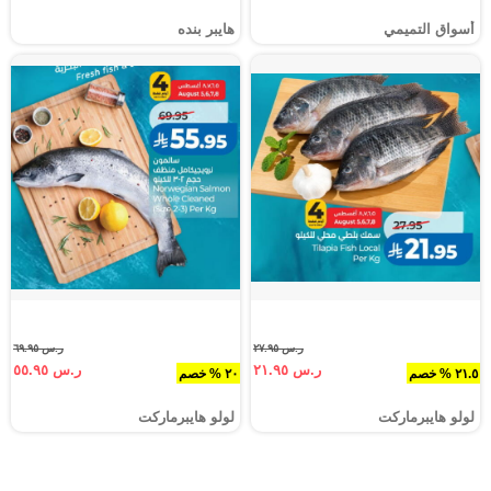
أسواق التميمي
هايبر بنده
ر.س ٢٧.٩٥
ر.س ٦٩.٩٥
ر.س ٢١.٩٥
ر.س ٥٥.٩٥
٢١.٥ % خصم
٢٠ % خصم
لولو هايبرماركت
لولو هايبرماركت