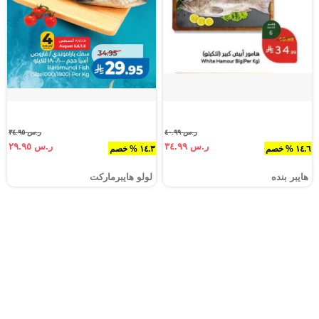
ر.س ٤٠.٩٩
ر.س ٣٤.٩٥
ر.س ٣٤.٩٩
ر.س ٢٩.٩٥
١٤.٦ % خصم
١٤.٣ % خصم
هايبر بنده
لولو هايبرماركت