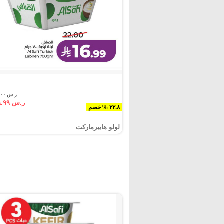
ر.س ٢٢.٠٠
ر.س ١٦.٩٩
٢٢.٨ % خصم
لولو هايبرماركت