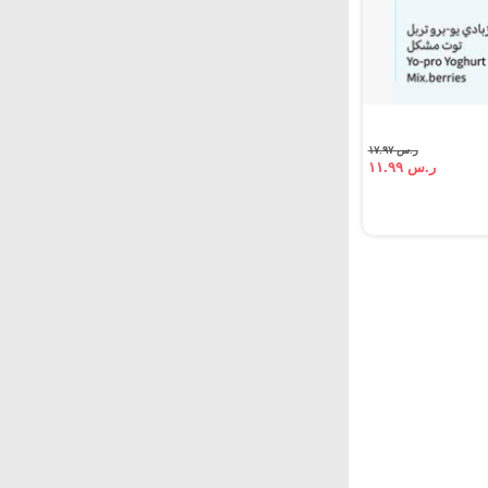
ر.س ١٧.٩٧
ر.س ١١.٩٩