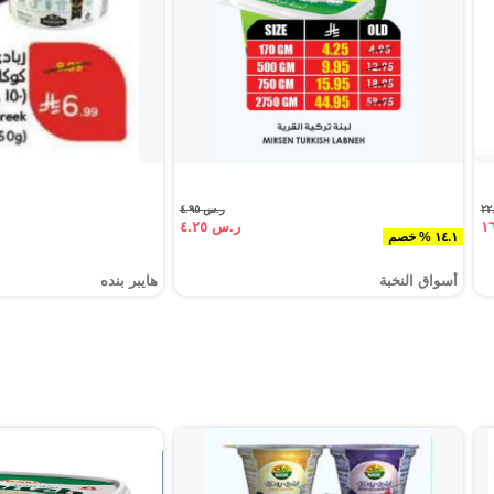
ر.س ٤.٩٥
ر.س ٤.٢٥
١٤.١ % خصم
أسواق النخبة
هايبر بنده