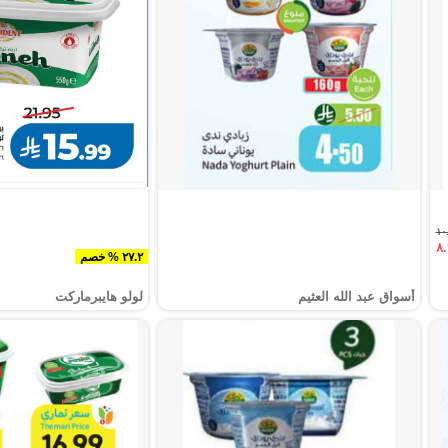
٢٧.٢ % خصم
أسواق عبد الله العثيم
لولو هايبرماركت