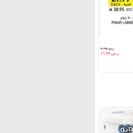
ر.س ٢١.٩٥
ر.س ١٦.٩٩