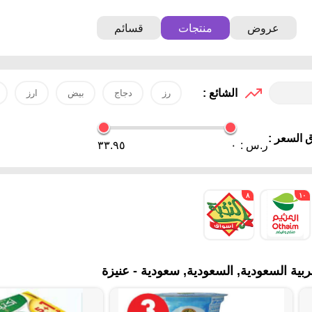
عروض
منتجات
قسائم
الشائع :
رز
دجاج
بيض
ارز
 السعر :
ر.س :
٠
٣٣.٩٥
٨
١٠
بية السعودية, السعودية, سعودية - عنيزة