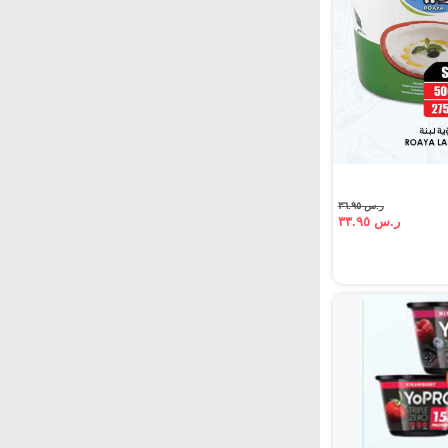
ر.س ٣٦.٩٥
ر.س ٣٣.٩٥