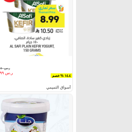
ر.س ١٠.٥٠
ر.س ٨.٩٩
١٤.٤ % خصم
أسواق التميمي