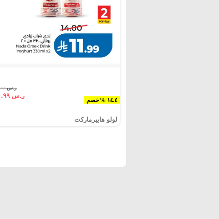
ر.س ١٤.٠٠
ر.س ١١.٩٩
١٤.٤ % خصم
لولو هايبرماركت