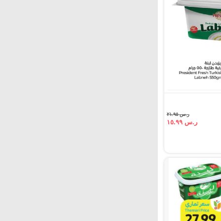
ر.س ٢١.٩٥
ر.س ١٥.٩٩