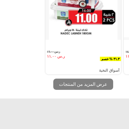
ر.س ١٦.٠٠
ر.س ١١.٠٠
٣١.٣ % خصم
أسواق النخبة
عرض المزيد من المنتجات