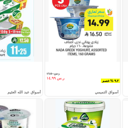
ر.س ١٦.٥٠
ر.س ١٤.٩٩
٩.٢ % خصم
أسواق التميمي
أسواق عبد الله العثيم