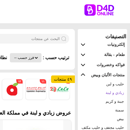
التصنيفات
إلكترونيات
طعام - بقالة
ترتيب حسب :
نطاق
فواكه وخضروات
منتجات الألبان وبيض
٤٩ منتجات
١٢
١١
٨
حليب و لبن
زبادي و لبنة
جبنة و كريم
سمنة
عروض زبادي و لبنة في مملكة العر
بيض
حليب مجفف و حليب مكثف