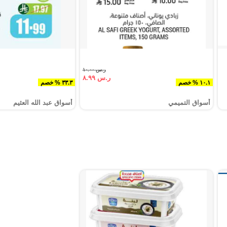
ر.س ١٠.٠٠
ر.س ٨.٩٩
١٠.١ % خصم
٣٣.٣ % خصم
أسواق التميمي
أسواق عبد الله العثيم