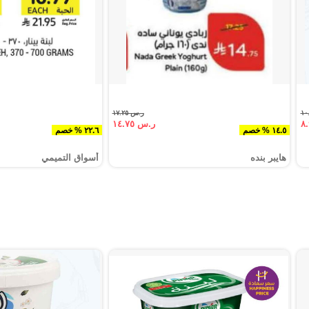
ر.س ١٧.٢٥
ر.س ١٤.٧٥
١٤.٥ % خصم
٢٢.٦ % خصم
هايبر بنده
أسواق التميمي