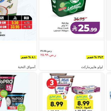
ر.س ٣٦.٧٥
ر.س ٢٥.٩٩
٢٩.٣ % خصم
٨.١ % خصم
لولو هايبرماركت
أسواق النخبة