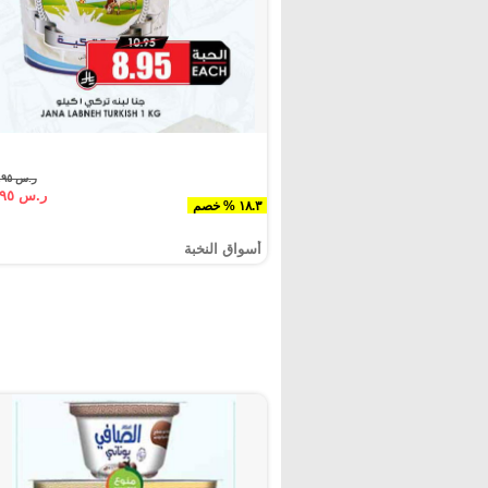
ر.س ١٠.٩٥
ر.س ٨.٩٥
١٨.٣ % خصم
أسواق النخبة