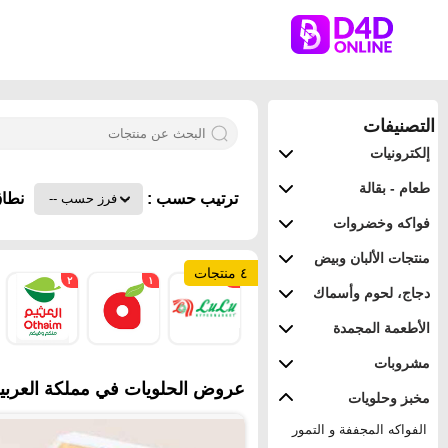
التصنيفات
إلكترونيات
طعام - بقالة
ترتيب حسب :
نطاق
فواكه وخضروات
منتجات الألبان وبيض
٤ منتجات
٢
١
١
دجاج، لحوم وأسماك
الأطعمة المجمدة
مشروبات
عروض الحلويات في مملكة العربية 
مخبز وحلويات
الفواكه المجففة و التمور