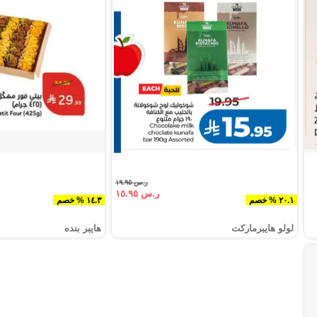
ر.س ١٩.٩٥
ر.س ١٥.٩٥
٢٠.١ % خصم
١٤.٣ % خصم
لولو هايبرماركت
هايبر بنده