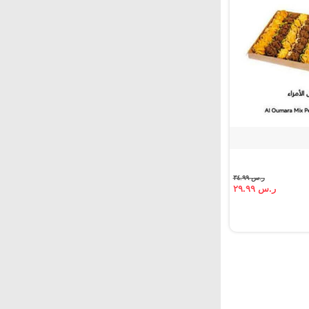
ر.س ٣٤.٩٩
ر.س ٢٩.٩٩