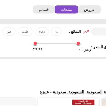
عروض
منتجات
قسائم
الشائع :
رز
دجاج
حليب
جبن
 السعر :
ر.س :
٠
٢٩.٩٩
السعودية, السعودية, سعودية - عنيزة