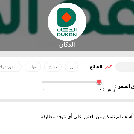
الدكان
الشائع :
رز
دجاج
مياه
صدور دجاج
 السعر :
ر.س :
٠
٠
آسف لم نتمكن من العثور على أي نتيجة مطابقة