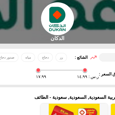
الدكان
الشائع :
رز
دجاج
مياه
صدور دجاج
 السعر :
ر.س :
١٤.٩٩
١٧.٩٩
ية السعودية, السعودية, سعودية - الطائف