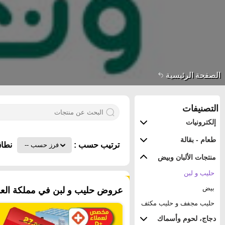
الصفحة الرئيسية
التصنيفات
إلكترونيات
طعام - بقالة
ترتيب حسب :
نطاق
منتجات الألبان وبيض
حليب و لبن
٦٣ منتجات
بيض
عروض حليب و لبن في مملكة العرب
حليب مجفف و حليب مكثف
دجاج، لحوم وأسماك