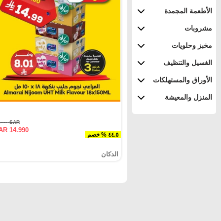
الأطعمة المجمدة
مشروبات
مخبز وحلويات
الغسيل والتنظيف
الأوراق والمستهلكات
المنزل والمعيشة
SAR ٢٧.٠٠٠
AR 14.990
٤٤.٥ % خصم
الدكان