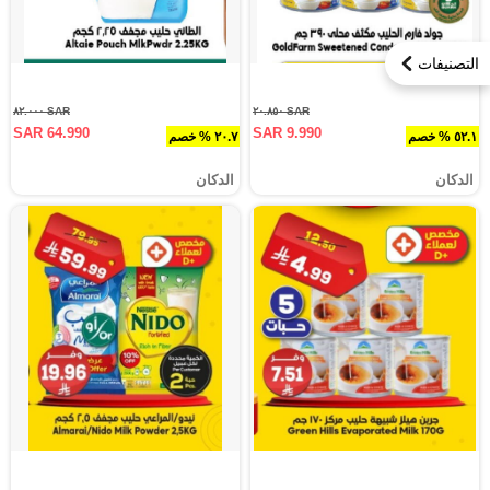
التصنيفات
SAR ٨٢.٠٠٠
SAR ٢٠.٨٥٠
SAR 64.990
SAR 9.990
٥٢.١ % خصم
٢٠.٧ % خصم
الدكان
الدكان