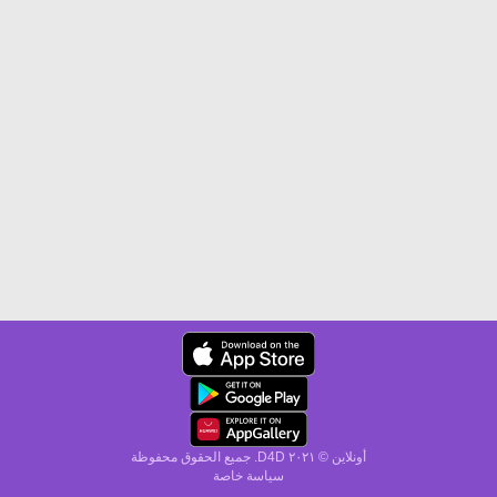
أونلاين © ۲۰٢١ D4D. جميع الحقوق محفوظة
سياسة خاصة