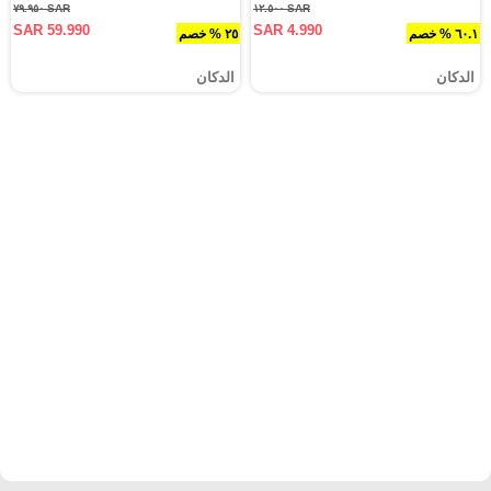
SAR ٧٩.٩٥٠
SAR ١٢.٥٠٠
SAR 59.990
SAR 4.990
٦٠.١ % خصم
٢٥ % خصم
الدكان
الدكان