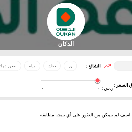
الدكان
الشائع :
رز
دجاج
مياه
صدور دجاج
 السعر :
ر.س :
٠
٠
آسف لم نتمكن من العثور على أي نتيجة مطابقة