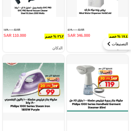
SAR ١٤٩.٠٠٠
SAR ٤١٩.٠٠٠
SAR 110.000
SAR 346.000
١٧.٤ % خصم
٢٦.٢ % خصم
التصنيفات
الدكان
الدكان