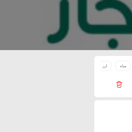
مياه
ارز
ماء
زيت
لحم
Innova Health Care