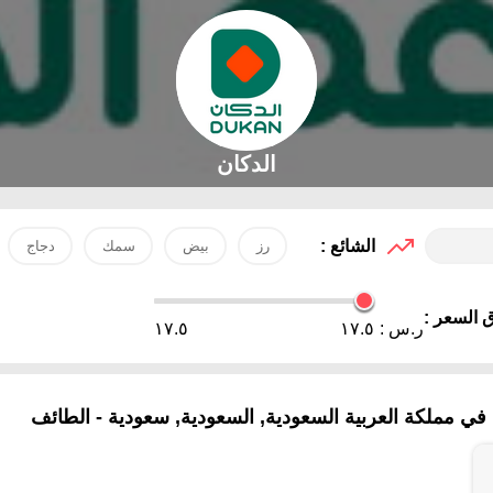
الدكان
الشائع :
رز
بيض
سمك
دجاج
 السعر :
ر.س :
١٧.٥
١٧.٥
ي مملكة العربية السعودية, السعودية, سعودية - الطائف