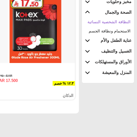
مخبز وحلويات
الصحة والجمال
النظافة الشخصية النسائية
الاستحمام ونظافة الجسم
عناية الطفل والأم
الغسيل والتنظيف
الأوراق والمستهلكات
المنزل والمعيشة
SAR ١٩.٩٥٠
AR 17.500
١٢.٣ % خصم
الدكان